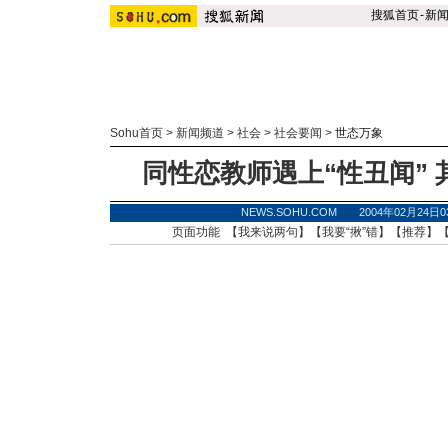
搜狐首页
-
新
Sohu首页
>
新闻频道
>
社会
>
社会要闻
>
世态万象
同性恋教师遇上“性丑闻”
NEWS.SOHU.COM 2004年02月24
页面功能 【
我来说两句
】【
我要“揪”错
】【
推荐
】