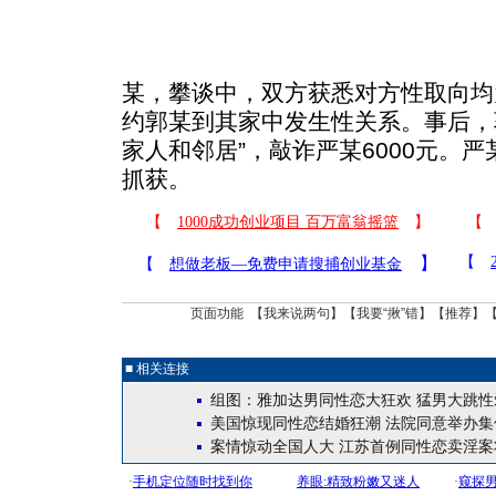
某，攀谈中，双方获悉对方性取向均为
约郭某到其家中发生性关系。事后，
家人和邻居”，敲诈严某6000元。
抓获。
页面功能 【
我来说两句
】【
我要“揪”错
】【
推荐
】
■ 相关连接
组图：雅加达男同性恋大狂欢 猛男大跳性
美国惊现同性恋结婚狂潮 法院同意举办集
案情惊动全国人大 江苏首例同性恋卖淫案