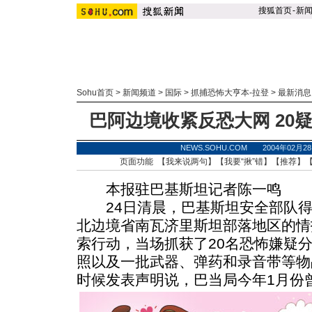
搜狐首页
-
新
Sohu首页
>
新闻频道
>
国际
>
抓捕恐怖大亨本-拉登
>
最新消息
巴阿边境收紧反恐大网 20
NEWS.SOHU.COM 2004年02月
页面功能 【
我来说两句
】【
我要“揪”错
】【
推荐
】
本报驻巴基斯坦记者陈一鸣
24日清晨，巴基斯坦安全部队得
北边境省南瓦济里斯坦部落地区的情
索行动，当场抓获了20名恐怖嫌疑
照以及一批武器、弹药和录音带等物
时候发表声明说，巴当局今年1月份