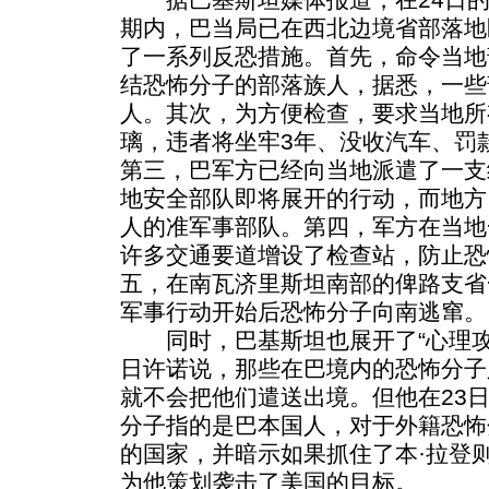
期内，巴当局已在西北边境省部落地
了一系列反恐措施。首先，命令当地
结恐怖分子的部落族人，据悉，一些
人。其次，为方便检查，要求当地所
璃，违者将坐牢3年、没收汽车、罚款5
第三，巴军方已经向当地派遣了一支约
地安全部队即将展开的行动，而地方当
人的准军事部队。第四，军方在当地
许多交通要道增设了检查站，防止恐
五，在南瓦济里斯坦南部的俾路支省
军事行动开始后恐怖分子向南逃窜。
同时，巴基斯坦也展开了“心理攻势
日许诺说，那些在巴境内的恐怖分子
就不会把他们遣送出境。但他在23
分子指的是巴本国人，对于外籍恐怖
的国家，并暗示如果抓住了本·拉登
为他策划袭击了美国的目标。