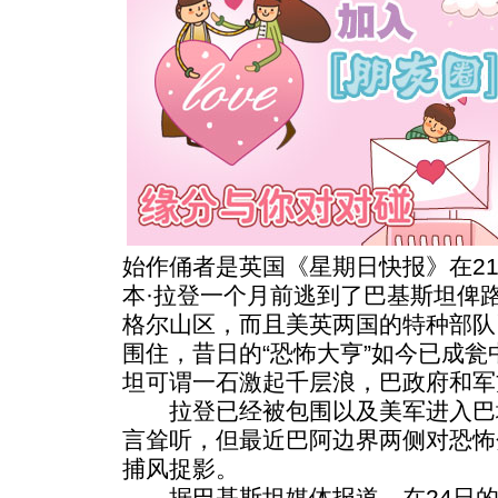
始作俑者是英国《星期日快报》在2
本·拉登一个月前逃到了巴基斯坦俾
格尔山区，而且美英两国的特种部队
围住，昔日的“恐怖大亨”如今已成
坦可谓一石激起千层浪，巴政府和军
拉登已经被包围以及美军进入巴
言耸听，但最近巴阿边界两侧对恐怖
捕风捉影。
据巴基斯坦媒体报道，在24日的