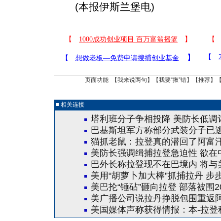
(本报伊斯兰堡电)
页面功能 【
我来说两句
】【
我要“揪”错
】【
推荐
】
■ 相关连接
塔利班分子争相投降 美防长低调
巴基斯坦军方称部分武装分子已
猫抓老鼠：拉登真的潜回了阿富
美防长强调缉捕拉登急迫性 欲在
巴外长称拉登现不在巴境内 将与
美用“胡萝卜加大棒”抓捕拉丹 步
美巴抡“锤砧”砸向拉登 部落被围2
美广播公司说拉丹挣脱包围重返
美国媒体声称获得情报：本-拉登