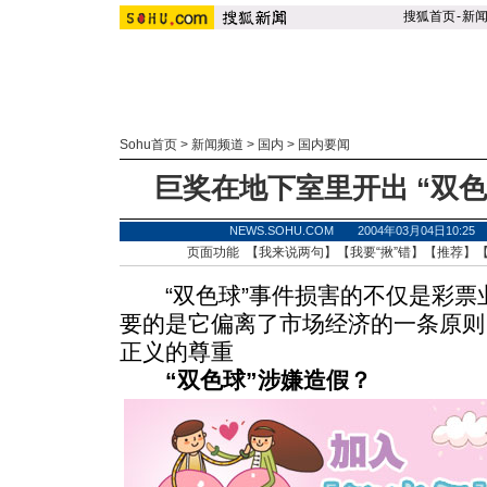
搜狐首页
-
新
Sohu首页
>
新闻频道
>
国内
>
国内要闻
巨奖在地下室里开出 “双
NEWS.SOHU.COM 2004年03月04日10
页面功能 【
我来说两句
】【
我要“揪”错
】【
推荐
】
“双色球”事件损害的不仅是彩票
要的是它偏离了市场经济的一条原则
正义的尊重
“双色球”涉嫌造假？