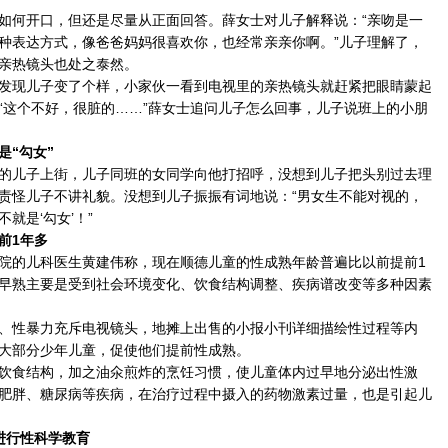
何开口，但还是尽量从正面回答。薛女士对儿子解释说：“亲吻是一
种表达方式，像爸爸妈妈很喜欢你，也经常亲亲你啊。”儿子理解了，
亲热镜头也处之泰然。
现儿子变了个样，小家伙一看到电视里的亲热镜头就赶紧把眼睛蒙起
“这个不好，很脏的……”薛女士追问儿子怎么回事，儿子说班上的小朋
“勾女”
儿子上街，儿子同班的女同学向他打招呼，没想到儿子把头别过去理
责怪儿子不讲礼貌。没想到儿子振振有词地说：“男女生不能对视的，
就是‘勾女’！”
前1年多
的儿科医生黄建伟称，现在顺德儿童的性成熟年龄普遍比以前提前1
早熟主要是受到社会环境变化、饮食结构调整、疾病谱改变等多种因素
性暴力充斥电视镜头，地摊上出售的小报小刊详细描绘性过程等内
大部分少年儿童，促使他们提前性成熟。
食结构，加之油氽煎炸的烹饪习惯，使儿童体内过早地分泌出性激
肥胖、糖尿病等疾病，在治疗过程中摄入的药物激素过量，也是引起儿
行性科学教育