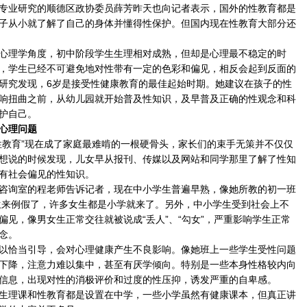
业研究的顺德区政协委员薛芳昨天也向记者表示，国外的性教育都是
子从小就了解了自己的身体并懂得性保护。但国内现在性教育大部分还
理学角度，初中阶段学生生理相对成熟，但却是心理最不稳定的时
，学生已经不可避免地对性带有一定的色彩和偏见，相反会起到反面的
研究发现，6岁是接受性健康教育的最佳起始时期。她建议在孩子的性
响扭曲之前，从幼儿园就开始普及性知识，及早普及正确的性观念和科
护自己。
心理问题
教育”现在成了家庭最难啃的一根硬骨头，家长们的束手无策并不仅仅
想说的时候发现，儿女早从报刊、传媒以及网站和同学那里了解了性知
有社会偏见的性知识。
询室的程老师告诉记者，现在中小学生普遍早熟，像她所教的初一班
女生来例假了，许多女生都是小学就来了。另外，中小学生受到社会上不
偏见，像男女生正常交往就被说成“丢人”、“勾女”，严重影响学生正常
念。
恰当引导，会对心理健康产生不良影响。像她班上一些学生受性问题
下降，注意力难以集中，甚至有厌学倾向。特别是一些本身性格较内向
信息，出现对性的消极评价和过度的性压抑，诱发严重的自卑感。
理课和性教育都是设置在中学，一些小学虽然有健康课本，但真正讲