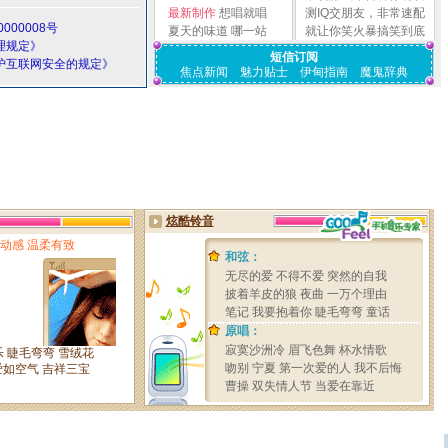
最新制作
想唱就唱
测IQ交朋友，非常速配
000008号
夏天的味道
哪一站
就让你笑火暴搞笑到底
理规定》
短信订阅
护互联网安全的规定》
焦点新闻
魅力贴士
伊甸指南
魔鬼辞典