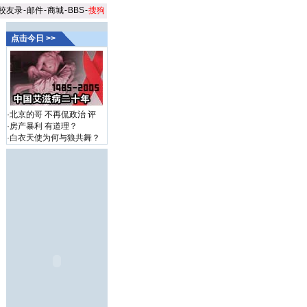
校友录
-
邮件
-
商城
-
BBS
-
搜狗
点击今日 >>
·
北京的哥 不再侃政治
评
·
房产暴利 有道理？
·
白衣天使为何与狼共舞？