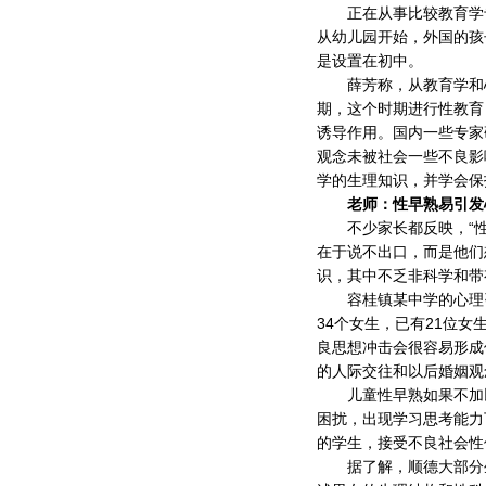
正在从事比较教育学专
从幼儿园开始，外国的孩
是设置在初中。
薛芳称，从教育学和心
期，这个时期进行性教育
诱导作用。国内一些专家
观念未被社会一些不良影
学的生理知识，并学会保
老师：性早熟易引发
不少家长都反映，“性
在于说不出口，而是他们
识，其中不乏非科学和带
容桂镇某中学的心理咨
34个女生，已有21位
良思想冲击会很容易形成
的人际交往和以后婚姻观
儿童性早熟如果不加以
困扰，出现学习思考能力
的学生，接受不良社会性
据了解，顺德大部分生