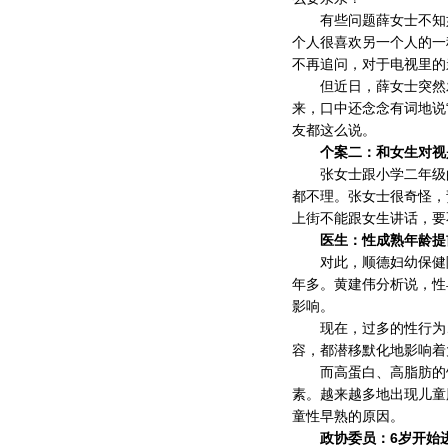
有些问题薛女士不知如
个人很喜欢另一个人的一
不再追问，对于电视里的
但近日，薛女士突然发
来，口中还念念有词地说
友都这么说。
个案二：和女生对视是
张女士跟小学二年级的
都不理。张女士很奇怪，
上街不能跟女生讲话，要不
医生：性成熟年龄提
对此，顺德妇幼保健院
年多。黄建伟分析说，性
影响。
现在，过多的性行为、
容，都潜移默化地影响着
而高蛋白、高脂肪的饮
素。越来越多地出现儿童
童性早熟的原因。
政协委员：6岁开始进