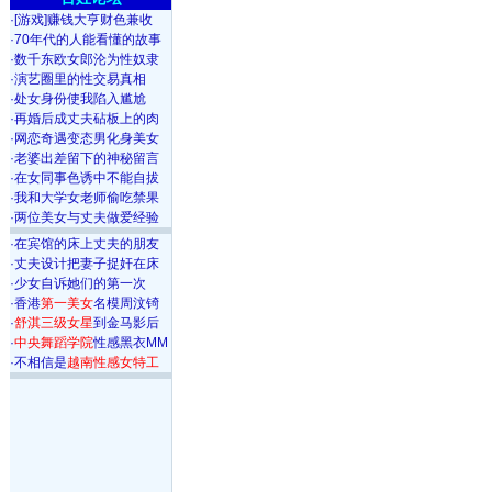
·
[游戏]赚钱大亨财色兼收
·
70年代的人能看懂的故事
·
数千东欧女郎沦为性奴隶
·
演艺圈里的性交易真相
·
处女身份使我陷入尴尬
·
再婚后成丈夫砧板上的肉
·
网恋奇遇变态男化身美女
·
老婆出差留下的神秘留言
·
在女同事色诱中不能自拔
·
我和大学女老师偷吃禁果
·
两位美女与丈夫做爱经验
·
在宾馆的床上丈夫的朋友
·
丈夫设计把妻子捉奸在床
·
少女自诉她们的第一次
·
香港
第一美女
名模周汶锜
·
舒淇三级女星
到金马影后
·
中央舞蹈学院
性感黑衣MM
·
不相信是
越南性感女特工