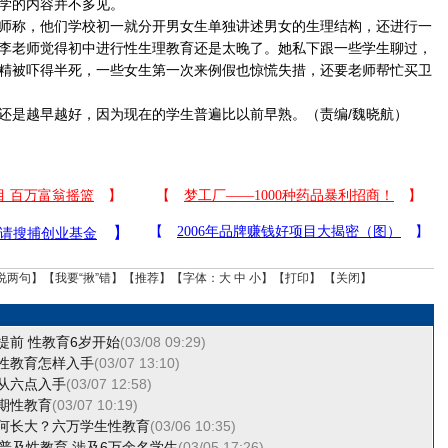
学的内容并不多见。
称，他们学校初一就分开男女生单独讲述男女的生理结构，还进行一
李老师觉得初中进行性生理教育还是太晚了。她私下跟一些学生聊过，
精被吓得半死，一些女生第一次来例假也惊慌失措，还要老师帮忙买卫
是越早越好，因为现在的学生普遍比以前早熟。（责编/魏晓航）
说两句
】【
我要“揪”错
】【
推荐
】【字体：
大
中
小
】【
打印
】 【
关闭
】
提前 性教育6岁开始
(03/08 09:29)
性教育怎样入手
(03/07 13:10)
从六点入手
(03/07 12:58)
期性教育
(03/07 10:19)
何长大？六万学生性教育
(03/06 10:35)
学普及性教育 涉及6万余名学生
(03/05 17:26)