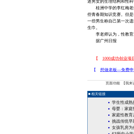
述男女的生理结构和性科
桂洲中学的李红梅老师
些青春期知识竞赛。但是
一些男生称自己第一次遗
生巾。
李老师认为，性教育还
据广州日报
页面功能 【
我来
■ 相关链接
学生性成熟
母婴：家庭
家庭性教育
挑战传统早
女孩乳房为
63所中小