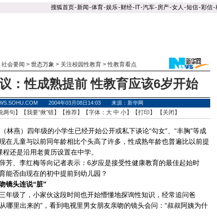
搜狐首页
-
新闻
-
体育
-
娱乐
-
财经
-
IT
-
汽车
-
房产
-
女人
-
短信
-
彩信
-
>
社会要闻
>
世态万象
>
关注校园性教育
>
性教育看点
议：性成熟提前 性教育应该6岁开始
WS.SOHU.COM 2004年03月08日14:03 来源：新华网
说两句
】【
我要“揪”错
】【
推荐
】【字体：
大
中
小
】【
打印
】 【
关闭
】
林燕）四年级的小学生已经开始公开或私下谈论“勾女”、“丰胸”等成
现在儿童与以前同年龄相比个头高了许多，性成熟年龄也普遍比以前提
课程还是沿用老黄历设置在中学。
芳、李红梅等向记者表示：6岁应是接受性健康教育的最佳起始时
育能否由现在的初中提前到幼儿园？
镜头连说“脏”
年级了，小家伙这段时间也开始懵懂地探询性知识，经常追问爸
是从哪里出来的”，看到电视里男女朋友亲吻的镜头会问：“叔叔阿姨为什