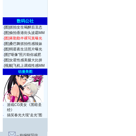
数码公社
[图]抓拍女生喝醉后丑态
·
[图]偷拍香港街头波霸MM
·
[图]蒋勤勤半裸写真曝光
·
[图]桑巴舞抓拍性感辣妹
·
[图]明星夜生活照片曝光
·
[图]"呕像"照片助你减肥
·
[图]女星性感美腿大比拼
·
[视频]飞机上调戏性感MM
·
动漫美图
游戏CG美女《黑暗圣
·
经》
搞笑春光大现“走光”图
·
-- 给编辑写信