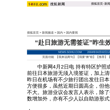
搜狐首页
-
新
搜狐首页
>
新闻频道
>
国内
>
国内要闻
“赴日旅游无需签证”昨生
NEWS.SOHU.COM 2004年04月02
页面功能 【
我来说两句
】【
我要“揪”错
】【
推荐
】
中新网4月2日电 持有特区护照或
前往日本旅游无须入境签证，加上清
昨日在机场有不少旅行团出发往日本
方便很多，虽然近期日圆高企，但他
不大。旅游业议会发言人表示，除了
数增加外，亦有不少人以自助游形式