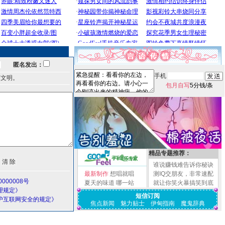
匿名发出：
手机
言文明。
包月自写
5分钱/条
精品专题推荐：
谁说赚钱难告诉你秘诀
最新制作
想唱就唱
测IQ交朋友，非常速配
000008号
夏天的味道
哪一站
就让你笑火暴搞笑到底
理规定》
短信订阅
护互联网安全的规定》
焦点新闻
魅力贴士
伊甸指南
魔鬼辞典