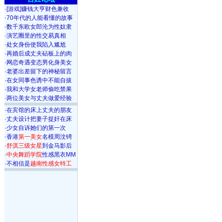
·
[游戏]赚钱大亨财色兼收
·
70年代的人能看懂的故事
·
数千东欧女郎沦为性奴隶
·
演艺圈里的性交易真相
·
处女身份使我陷入尴尬
·
再婚后成丈夫砧板上的肉
·
网恋奇遇变态男化身美女
·
老婆出差留下的神秘留言
·
在女同事色诱中不能自拔
·
我和大学女老师偷吃禁果
·
两位美女与丈夫做爱经验
·
在宾馆的床上丈夫的朋友
·
丈夫设计把妻子捉奸在床
·
少女自诉她们的第一次
·
香港
第一美女
名模周汶锜
·
舒淇三级女星
到金马影后
·
中央舞蹈学院
性感黑衣MM
·
不相信是
越南性感女特工