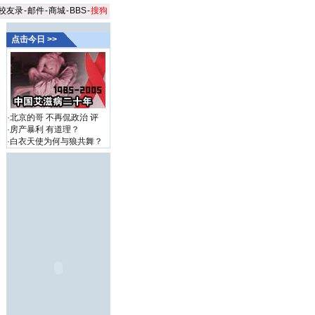
校友录
-
邮件
-
商城
-
BBS
-
搜狗
点击今日 >>
·
北京的哥 不再侃政治
评
·
房产暴利 有道理？
·
白衣天使为何与狼共舞？