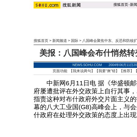
搜狐首页
-
新
搜狐首页
>
新闻频道
>
国际
>
八国峰会聚焦中东、反恐和防核
美报：八国峰会布什悄然转
NEWS.SOHU.COM 2004年06月11
页面功能 【
我来说两句
】【
我要“揪”错
】【
推荐
】
中新网6月11日电 据《华盛顿邮
府屡遭批评在外交政策上自行其事，
指责这种对
布什
政府外交片面主义的
幕的八大工业国(G8)高峰会上，与
什政府在处理外交政策的态度上出现