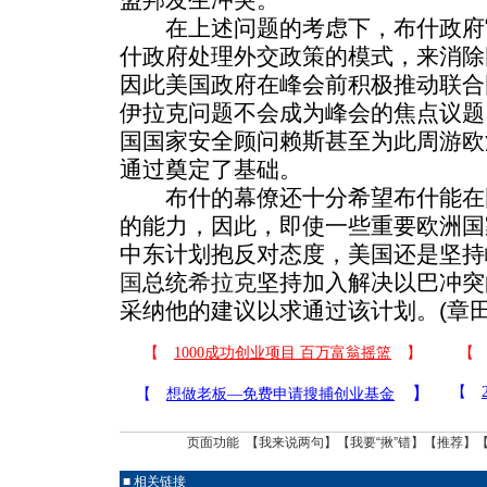
在上述问题的考虑下，布什政府
什政府处理外交政策的模式，来消除
因此美国政府在峰会前积极推动联合
伊拉克问题不会成为峰会的焦点议题
国国家安全顾问赖斯甚至为此周游欧
通过奠定了基础。
布什的幕僚还十分希望布什能在
的能力，因此，即使一些重要欧洲国
中东计划抱反对态度，美国还是坚持
国
总统
希拉克
坚持加入解决以巴冲突
采纳他的建议以求通过该计划。(章田
页面功能 【
我来说两句
】【
我要“揪”错
】【
推荐
】
■ 相关链接