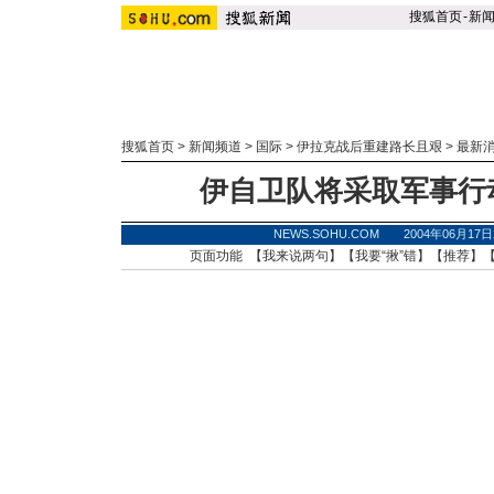
搜狐首页
-
新
搜狐首页
>
新闻频道
>
国际
>
伊拉克战后重建路长且艰
>
最新
伊自卫队将采取军事行
NEWS.SOHU.COM 2004年06月1
页面功能 【
我来说两句
】【
我要“揪”错
】【
推荐
】