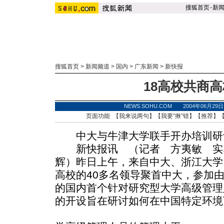
搜狐首页
-
新
搜狐首页
>
新闻频道
>
国内
>
广东新闻
>
新快报
18高校共商
NEWS.SOHU.COM 2004年06月2
页面功能 【
我来说两句
】【
我要“揪”错
】【
推荐
】
中大与牛津大学联手开办培训研
新快报讯 （记者 方夷敏 实
辉）昨日上午，来自中大、浙江大学
高校的40多名领导聚首中大，参加
的国内首个针对研究型大学高级管理
的开设旨在研讨如何在中国特定环境