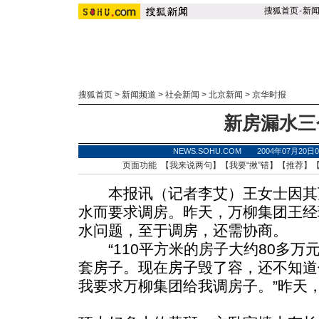
搜狐首页
-
新
搜狐首页
>
新闻频道
>
社会新闻
>
北京新闻
>
京华时报
新房漏水三
NEWS.SOHU.COM 2004年07月20
页面功能 【
我来说两句
】【
我要“揪”错
】【
推荐
】
本报讯（记者李艾）王女士因其
水而要求调房。昨天，万柳集团王经
水问题，至于调房，还需协商。
“110平方米的房子大约80多万
套房子。现在房子毁了容，还不知道
我要求万柳集团给我调房子。”昨天