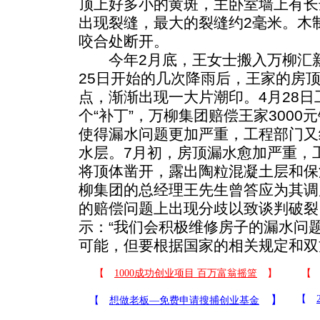
顶上好多小的黄斑，主卧室墙上有长
出现裂缝，最大的裂缝约2毫米。木
咬合处断开。
今年2月底，王女士搬入万柳汇新家
25日开始的几次降雨后，王家的房
点，渐渐出现一大片潮印。4月28
个“补丁”，万柳集团赔偿王家3000
使得漏水问题更加严重，工程部门又
水层。7月初，房顶漏水愈加严重，
将顶体凿开，露出陶粒混凝土层和保
柳集团的总经理王先生曾答应为其调
的赔偿问题上出现分歧以致谈判破裂
示：“我们会积极维修房子的漏水问
可能，但要根据国家的相关规定和双