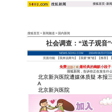
搜狐首页
-
新
搜狐首页
>
新闻频道
>
国内新闻
社会调查：“送子观音
NEWS.SOHU.COM 2004年08月07
页面功能 【
我来说两句
】【
我要“揪”错
】【
推荐
】
免费
最经典的幽默小段子
搜狐新闻，告诉你正在发生什
北京新兴医院遭媒体质疑 本报三地
A
北京新兴医院