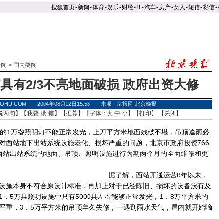
搜狐首页
-
新闻
-
体育
-
娱乐
-
财经
-
IT
-
汽车
-
房产
-
女人
-
短信
-
彩信
-
新闻
>
国内要闻
具有2/3不亮地面破损 政府出资大修
.SOHU.COM 2004年08月12日15:58 来源：京报网-北京晚报
说两句
】【
我要“揪”错
】【
推荐
】【字体：
大
中
小
】【
打印
】 【
关闭
】
的1万盏照明灯不能正常发光，上万平方米地面残破不堪，吊顶逢雨必
对西站地下出站系统设施老化、损坏严重的问题，北京市政府投资766
西站出站系统的地面、吊顶、照明设施进行为期两个月的全面维修和更
据了解，西站开通运营8年以来，
设施本身不符合原设计标准，再加上对于已经陈旧、损坏的设备没有及
．5万具照明设施中只有5000具左右能够正常发光，1．8万平方米的
严重，3．5万平方米的吊顶年久失修，一遇到雨水天气，屋内就开始嘀