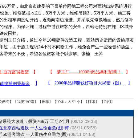
66万元，由北京市建委的下属单位同德工程公司对西站出站系统进行
明设施，维修破损地面1．8万平方米，维修吊顶3．5万平方米。施工将
的出租车调度站开始，逐渐向南边推进。并采取先修换地面，然后修补
的程序。为保证施工过程中过往旅客的安全，西站还特别在施工区域外
铁皮围挡。
副主任介绍，通过今年10项硬件改造工程，西站历史遗留的设施甩项
不过，由于施工现场24小时不间断工作，难免会产生一些噪音和扬尘，
客带来的不便，希望各位旅客能予以谅解。张楠 王萍
说两句
】【
我要“揪”错
】【
推荐
】【字体：
大
中
小
】【
打印
】 【
关闭
】
系统大改造：投资766万 工期2个月
(08/12 09:33)
在北京西站遭砍 一人生命垂危(图)
评
(08/11 05:58)
50游客遭砍 一人重伤生命垂危(图)
(08/11 04:53)