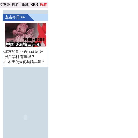
校友录
-
邮件
-
商城
-
BBS
-
搜狗
点击今日 >>
·
北京的哥 不再侃政治
评
·
房产暴利 有道理？
·
白衣天使为何与狼共舞？