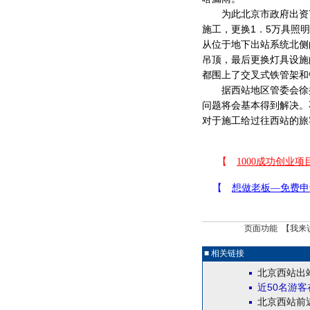
为此北京市政府出资7
施工，更换1．5万具照
从位于地下出站系统北侧
吊顶，最后更换灯具设施
都围上了交叉式铁管架和
据西站地区管委会徐捷
问题将会基本得到解决。
对于施工给过往西站的旅
页面功能 【
我来
■ 相关链接
北京西站出站
近50名游客
北京西站前近