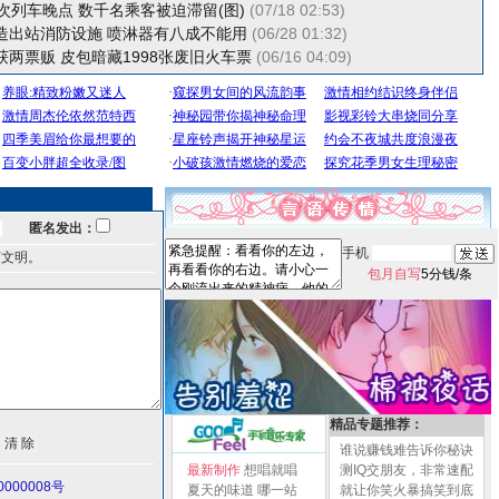
次列车晚点 数千名乘客被迫滞留(图)
(07/18 02:53)
造出站消防设施 喷淋器有八成不能用
(06/28 01:32)
两票贩 皮包暗藏1998张废旧火车票
(06/16 04:09)
匿名发出：
手机
言文明。
包月自写
5分钱/条
精品专题推荐：
谁说赚钱难告诉你秘诀
最新制作
想唱就唱
测IQ交朋友，非常速配
000008号
夏天的味道
哪一站
就让你笑火暴搞笑到底