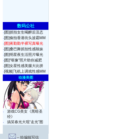
数码公社
[图]抓拍女生喝醉后丑态
·
[图]偷拍香港街头波霸MM
·
[图]蒋勤勤半裸写真曝光
·
[图]桑巴舞抓拍性感辣妹
·
[图]明星夜生活照片曝光
·
[图]"呕像"照片助你减肥
·
[图]女星性感美腿大比拼
·
[视频]飞机上调戏性感MM
·
动漫美图
游戏CG美女《黑暗圣
·
经》
搞笑春光大现“走光”图
·
-- 给编辑写信