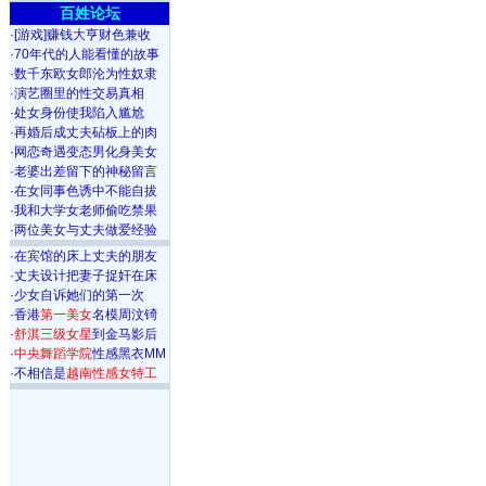
百姓论坛
·
[游戏]赚钱大亨财色兼收
·
70年代的人能看懂的故事
·
数千东欧女郎沦为性奴隶
·
演艺圈里的性交易真相
·
处女身份使我陷入尴尬
·
再婚后成丈夫砧板上的肉
·
网恋奇遇变态男化身美女
·
老婆出差留下的神秘留言
·
在女同事色诱中不能自拔
·
我和大学女老师偷吃禁果
·
两位美女与丈夫做爱经验
·
在宾馆的床上丈夫的朋友
·
丈夫设计把妻子捉奸在床
·
少女自诉她们的第一次
·
香港
第一美女
名模周汶锜
·
舒淇三级女星
到金马影后
·
中央舞蹈学院
性感黑衣MM
·
不相信是
越南性感女特工