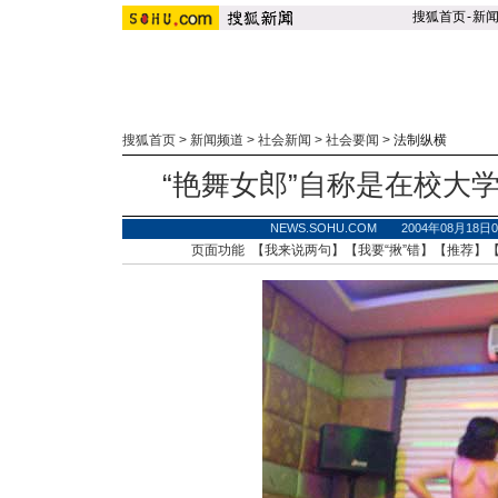
搜狐首页
-
新
搜狐首页
>
新闻频道
>
社会新闻
>
社会要闻
>
法制纵横
“艳舞女郎”自称是在校大
NEWS.SOHU.COM 2004年08月18
页面功能 【
我来说两句
】【
我要“揪”错
】【
推荐
】