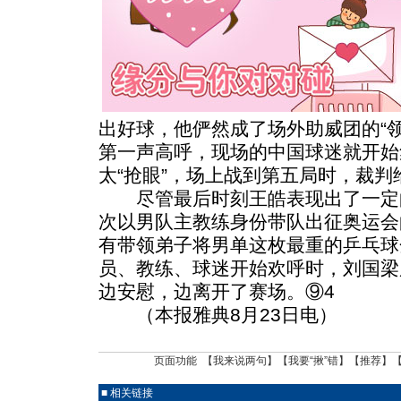
出好球，他俨然成了场外助威团的“
第一声高呼，现场的中国球迷就开始
太“抢眼”，场上战到第五局时，裁判
尽管最后时刻王皓表现出了一定
次以男队主教练身份带队出征奥运会
有带领弟子将男单这枚最重的乒乓球
员、教练、球迷开始欢呼时，刘国梁
边安慰，边离开了赛场。⑨4
（本报雅典8月23日电）
页面功能 【
我来说两句
】【
我要“揪”错
】【
推荐
】
■ 相关链接