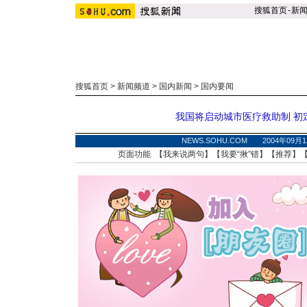
搜狐首页
-
新
搜狐首页
>
新闻频道
>
国内新闻
>
国内要闻
我国将启动城市医疗救助制 初
NEWS.SOHU.COM 2004年09月
页面功能 【
我来说两句
】【
我要“揪”错
】【
推荐
】