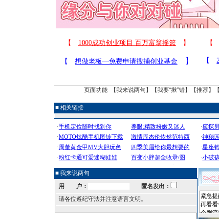
页面功能 【
我来说两句
】【
我要“揪”错
】【
推荐
】
■ 相关链接
■ 我来说两句
用 户：
匿名发出：
请各位遵纪守法并注意语言文明。