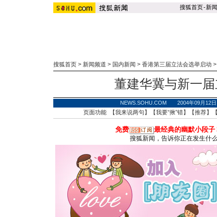
搜狐首页
-
新
搜狐首页
>
新闻频道
>
国内新闻
>
香港第三届立法会选举启动
董建华冀与新一届
NEWS.SOHU.COM 2004年09月1
页面功能 【
我来说两句
】【
我要“揪”错
】【
推荐
】
免费
最经典的幽默小段子
搜狐新闻，告诉你正在发生什