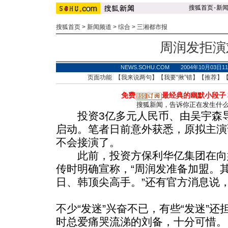
搜狐首页
-
新
搜狐首页
>
新闻频道
>
综合
>
三湘都市报
周润发拒演
NEWS.SOHU.COM 2004年10月03
页面功能 【
我来说两句
】【
我要“揪”错
】【
推荐
】
免费
最经典的幽默小段子
搜狐新闻，告诉你正在发生什
投资3亿多元人民币、由吴宇森导
启动。笔者日前意外获悉，原拟主演
不会接演了。
此前，投资方保利华亿集团在向
传时明确宣称，“周润发准备加盟。
日、韩顶尖高手。”还有官方消息说
不少“发迷”兴奋不已，有些“发迷”
时总爱痛哭流涕的刘备，十分可惜。