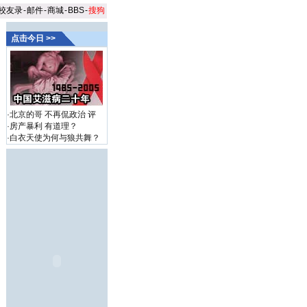
校友录
-
邮件
-
商城
-
BBS
-
搜狗
点击今日 >>
·
北京的哥 不再侃政治
评
·
房产暴利 有道理？
·
白衣天使为何与狼共舞？