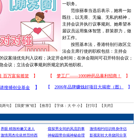
一职务。
范徐丽泰当选后表示，她将一如
既往，以无畏、无偏、无私的精神，
主持会议并执行议事规则。她希望本
届议员运用集体智慧，群策群力，做
好工作。
按照基本法，香港特别行政区立
法会主席行使的职权包括：主持会
的议案须优先列入议程；决定开会时间；在休会期间可召开特别会议；
急会议；立法会议事规则所规定的其他职权。
说两句
】【
我要“揪”错
】【
推荐
】【字体：
大
中
小
】【
打印
】 【
关闭
】