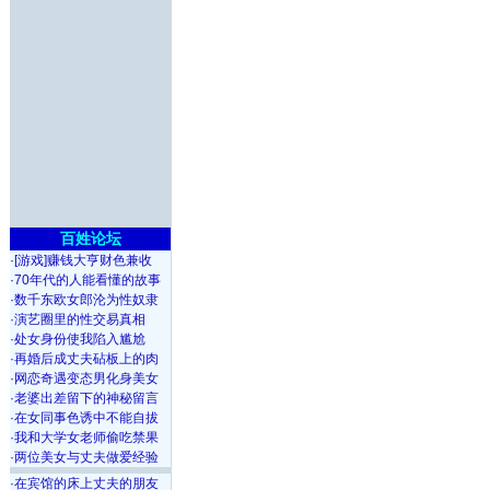
百姓论坛
·
[游戏]赚钱大亨财色兼收
·
70年代的人能看懂的故事
·
数千东欧女郎沦为性奴隶
·
演艺圈里的性交易真相
·
处女身份使我陷入尴尬
·
再婚后成丈夫砧板上的肉
·
网恋奇遇变态男化身美女
·
老婆出差留下的神秘留言
·
在女同事色诱中不能自拔
·
我和大学女老师偷吃禁果
·
两位美女与丈夫做爱经验
·
在宾馆的床上丈夫的朋友