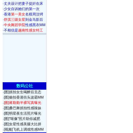
·
丈夫设计把妻子捉奸在床
·
少女自诉她们的第一次
·
香港
第一美女
名模周汶锜
·
舒淇三级女星
到金马影后
·
中央舞蹈学院
性感黑衣MM
·
不相信是
越南性感女特工
数码公社
[图]抓拍女生喝醉后丑态
·
[图]偷拍香港街头波霸MM
·
[图]蒋勤勤半裸写真曝光
·
[图]桑巴舞抓拍性感辣妹
·
[图]明星夜生活照片曝光
·
[图]"呕像"照片助你减肥
·
[图]女星性感美腿大比拼
·
[视频]飞机上调戏性感MM
·