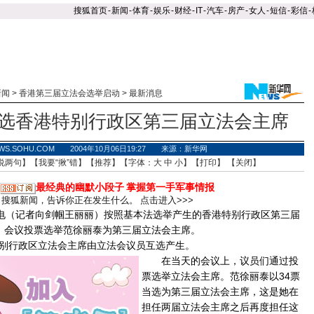
搜狐首页
-
新闻
-
体育
-
娱乐
-
财经
-
IT
-
汽车
-
房产
-
女人
-
短信
-
彩信
-
新闻
>
香港第三届立法会选举启动
>
最新消息
选香港特别行政区第三届立法会主席
WS.SOHU.COM 2004年10月06日19:27 来源：新华网
说两句
】【
我要“揪”错
】【
推荐
】【字体：
大
中
小
】【
打印
】 【
关闭
】
最经典的幽默小段子
掌握第一手军事情报
搜狐新闻，告诉你正在发生什么。
点击进入>>>
电（记者向剑帼王丽丽）按照基本法选举产生的香港特别行政区第三届
，会议投票选举范徐丽泰为第三届立法会主席。
行政区立法会主席由立法会议员互选产生。
在当天的会议上，议员们通过投
票选举立法会主席。范徐丽泰以34票
当选为第三届立法会主席，这是她在
担任两届立法会主席之后再度担任这