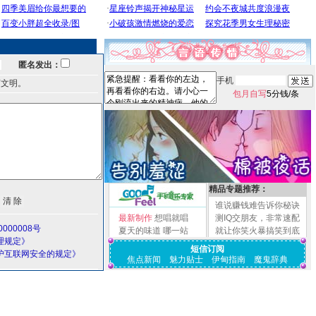
匿名发出：
手机
言文明。
包月自写
5分钱/条
精品专题推荐：
谁说赚钱难告诉你秘诀
最新制作
想唱就唱
测IQ交朋友，非常速配
000008号
夏天的味道
哪一站
就让你笑火暴搞笑到底
理规定》
短信订阅
护互联网安全的规定》
焦点新闻
魅力贴士
伊甸指南
魔鬼辞典