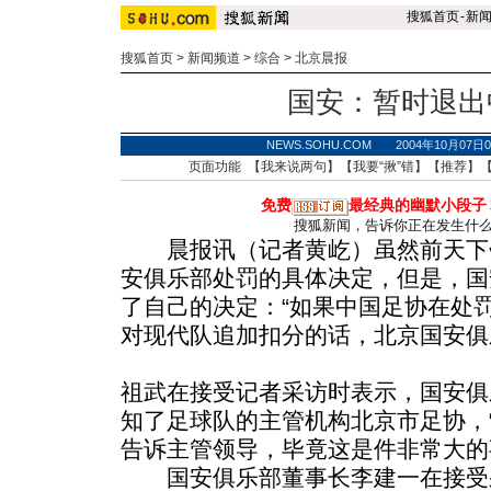
搜狐首页
-
新
搜狐首页
>
新闻频道
>
综合
>
北京晨报
国安：暂时退出
NEWS.SOHU.COM 2004年10月07
页面功能 【
我来说两句
】【
我要“揪”错
】【
推荐
】
免费
最经典的幽默小段子
搜狐新闻，告诉你正在发生什
晨报讯（记者黄屹）虽然前天下
安俱乐部处罚的具体决定，但是，国
了自己的决定：“如果中国足协在处
对现代队追加扣分的话，北京国安俱
祖武在接受记者采访时表示，国安俱
知了足球队的主管机构北京市足协，
告诉主管领导，毕竟这是件非常大的
国安俱乐部董事长李建一在接受采