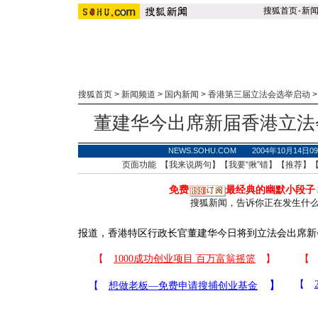
搜狐首页
-
新
搜狐首页
>
新闻频道
>
国内新闻
>
香港第三届立法会选举启动
董建华今出席新届香港立法
NEWS.SOHU.COM 2004年10月14
页面功能 【
我来说两句
】【
我要“揪”错
】【
推荐
】
免费
最经典的幽默小段子
搜狐新闻，告诉你正在发生什
报道，香港特区行政长官董建华今日将到立法会出席新