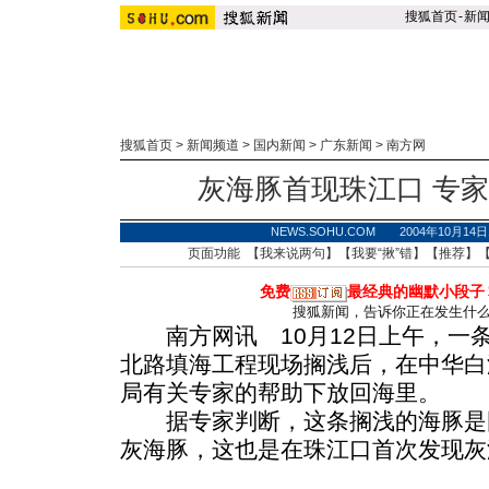
搜狐首页
-
新
搜狐首页
>
新闻频道
>
国内新闻
>
广东新闻
>
南方网
灰海豚首现珠江口 专
NEWS.SOHU.COM 2004年10月1
页面功能 【
我来说两句
】【
我要“揪”错
】【
推荐
】
免费
最经典的幽默小段子
搜狐新闻，告诉你正在发生什
南方网讯 10月12日上午，一
北路填海工程现场搁浅后，在中华白
局有关专家的帮助下放回海里。
据专家判断，这条搁浅的海豚是
灰海豚，这也是在珠江口首次发现灰