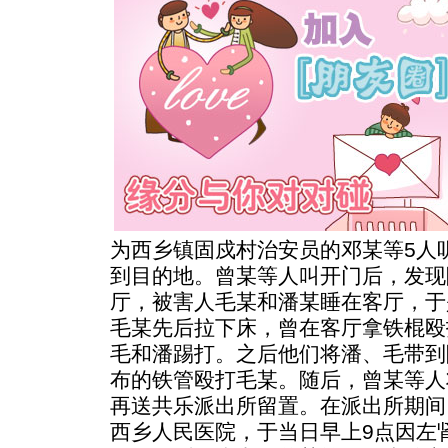
为西乡镇固戍村治安员的邓某等5人
到目的地。曾某等人叫开门后，发现
厅，被害人毛某和潘某睡在客厅，于
毛某先后拉下床，曾在客厅拿铁棍殴
毛和潘踢打。之后他们将潘、毛带到
布的铁管殴打毛某。随后，曾某等人
再送共乐派出所留置。在派出所期间
西乡人民医院，于当日早上9点因左