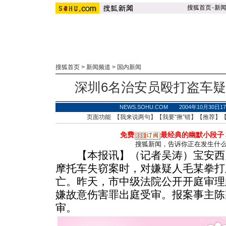
搜狐首页
-
新
搜狐首页
>
新闻频道
>
国内新闻
深圳6名治安员殴打盗车疑
NEWS.SOHU.COM 2004年10月30
页面功能 【
我来说两句
】【
我要“揪”错
】【
推荐
】
免费
最经典的幽默小段子
搜狐新闻，告诉你正在发生什
【本报讯】（记者吴涛）宝安西乡
摩托车失窃案时，对嫌疑人毛某拳打
亡。昨天，市中级法院公开开庭审理
嫌故意伤害罪出庭受审。报案事主陈
审。