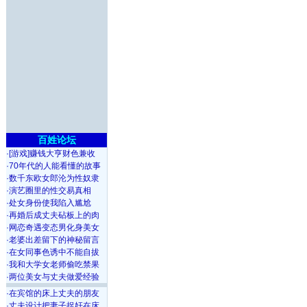
百姓论坛
·
[游戏]赚钱大亨财色兼收
·
70年代的人能看懂的故事
·
数千东欧女郎沦为性奴隶
·
演艺圈里的性交易真相
·
处女身份使我陷入尴尬
·
再婚后成丈夫砧板上的肉
·
网恋奇遇变态男化身美女
·
老婆出差留下的神秘留言
·
在女同事色诱中不能自拔
·
我和大学女老师偷吃禁果
·
两位美女与丈夫做爱经验
·
在宾馆的床上丈夫的朋友
·
丈夫设计把妻子捉奸在床