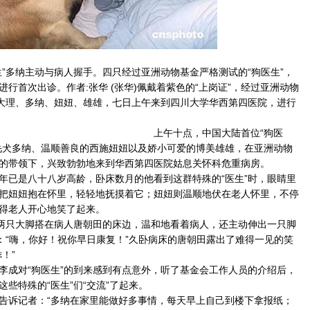
多纳主动与病人握手。四只经过亚洲动物基金严格测试的“狗医生”，
行首次出诊。作者:张华 (张华)佩戴着紫色的“上岗证”，经过亚洲动物
”大理、多纳、妞妞、雄雄，七日上午来到四川大学华西第四医院，进行
上午十点，中国大陆首位“狗医
毛犬多纳、温顺善良的西施妞妞以及娇小可爱的博美雄雄，在亚洲动物
的带领下，兴致勃勃地来到华西第四医院姑息关怀科危重病房。
已是八十八岁高龄，卧床数月的他看到这群特殊的“医生”时，眼睛里
把妞妞抱在怀里，轻轻地抚摸着它；妞妞则温顺地伏在老人怀里，不停
得老人开心地笑了起来。
两只大脚搭在病人唐朝田的床边，温和地看着病人，还主动伸出一只脚
说：“嗨，你好！祝你早日康复！”久卧病床的唐朝田露出了难得一见的笑
！”
成对“狗医生”的到来感到有点意外，听了基金会工作人员的介绍后，
些特殊的“医生”们“交流”了起来。
诉记者：“多纳在家里能做好多事情，每天早上自己到楼下拿报纸；