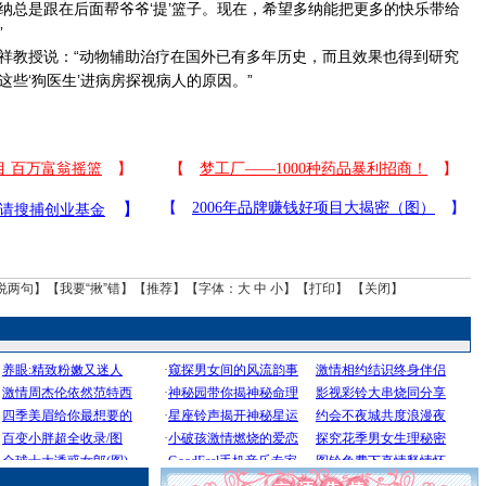
纳总是跟在后面帮爷爷‘提’篮子。现在，希望多纳能把更多的快乐带给
”
教授说：“动物辅助治疗在国外已有多年历史，而且效果也得到研究
些‘狗医生’进病房探视病人的原因。”
说两句
】【
我要“揪”错
】【
推荐
】【字体：
大
中
小
】【
打印
】 【
关闭
】