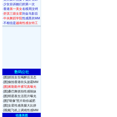
·
少女自诉她们的第一次
·
香港
第一美女
名模周汶锜
·
舒淇三级女星
到金马影后
·
中央舞蹈学院
性感黑衣MM
·
不相信是
越南性感女特工
数码公社
[图]抓拍女生喝醉后丑态
·
[图]偷拍香港街头波霸MM
·
[图]蒋勤勤半裸写真曝光
·
[图]桑巴舞抓拍性感辣妹
·
[图]明星夜生活照片曝光
·
[图]"呕像"照片助你减肥
·
[图]女星性感美腿大比拼
·
[视频]飞机上调戏性感MM
·
动漫美图