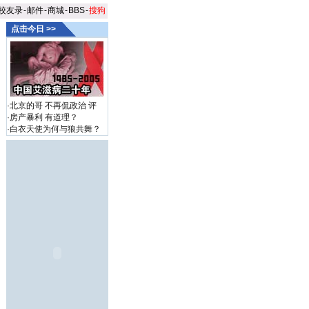
校友录
-
邮件
-
商城
-
BBS
-
搜狗
点击今日 >>
·
北京的哥 不再侃政治
评
·
房产暴利 有道理？
·
白衣天使为何与狼共舞？