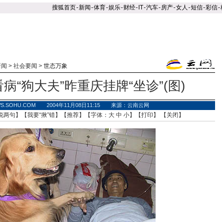
搜狐首页
-
新闻
-
体育
-
娱乐
-
财经
-
IT
-
汽车
-
房产
-
女人
-
短信
-
彩信
-
新闻
>
社会要闻
>
世态万象
病“狗大夫”昨重庆挂牌“坐诊”(图)
WS.SOHU.COM 2004年11月08日11:15 来源：云南云网
说两句
】【
我要“揪”错
】【
推荐
】【字体：
大
中
小
】【
打印
】 【
关闭
】