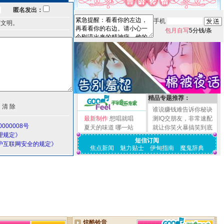
匿名发出：
手机
言文明。
包月自写
5分钱/条
精品专题推荐：
谁说赚钱难告诉你秘诀
最新制作
想唱就唱
测IQ交朋友，非常速配
000008号
夏天的味道
哪一站
就让你笑火暴搞笑到底
理规定》
短信订阅
护互联网安全的规定》
焦点新闻
魅力贴士
伊甸指南
魔鬼辞典