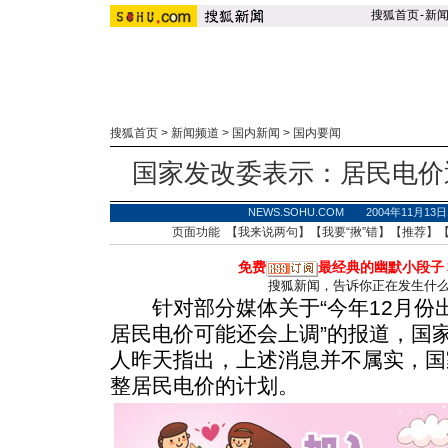
搜狐首页
-
新
搜狐首页
>
新闻频道
>
国内新闻
>
国内要闻
国家发改委表示：居民电价
NEWS.SOHU.COM 2004年11月1
页面功能 【
我来说两句
】【
我要“揪”错
】【
推荐
】
免费
最经典的幽默小段子
搜狐新闻，告诉你正在发生什
针对部分媒体关于“今年12月份出
居民电价可能还会上调”的报道，国
人昨天指出，上述消息并不属实，国
整居民电价的计划。