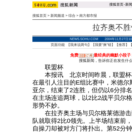
搜狐首页
-
新
搜狐首页
>
新闻频道
>
综合
>
南方都市报
拉齐奥不胜
NEWS.SOHU.COM 2004年11月27
页面功能 【
我来说两句
】【
我要“揪”错
】【
推荐
】
免费
最经典的幽默小段子
搜狐新闻，告诉你正在发生什
联盟杯
本报讯 北京时间昨晨，联盟杯小
在最引人注目的E组比赛中，米德尔
亚尔，结束了2连胜，但仍以6分排
在主场连追两球，以2比2战平贝尔
形势不妙。
在拉齐奥主场与贝尔格莱德游击队
队就取得2比0领先。上半场结束前
自操刀却被对方门将扑出。第52分