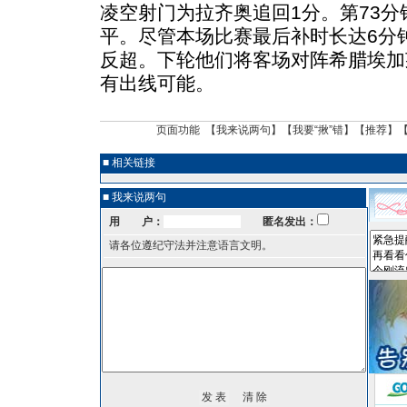
凌空射门为拉齐奥追回1分。第73
平。尽管本场比赛最后补时长达6分
反超。下轮他们将客场对阵希腊埃加
有出线可能。
页面功能 【
我来说两句
】【
我要“揪”错
】【
推荐
】
■ 相关链接
■ 我来说两句
用 户：
匿名发出：
请各位遵纪守法并注意语言文明。