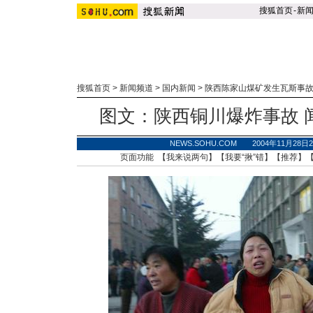
搜狐首页
-
新
搜狐首页
>
新闻频道
>
国内新闻
>
陕西陈家山煤矿发生瓦斯事
图文：陕西铜川爆炸事故 
NEWS.SOHU.COM 2004年11月28
页面功能 【
我来说两句
】【
我要“揪”错
】【
推荐
】