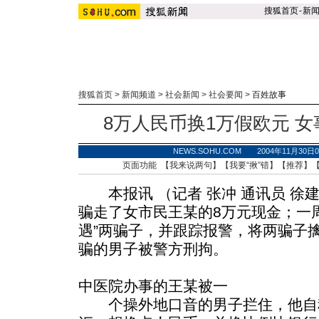
搜狐首页
-
新
搜狐首页
>
新闻频道
>
社会新闻
>
社会要闻
>
百姓故事
8万人民币换1万假欧元 女
NEWS.SOHU.COM 2004年11月30
页面功能 【
我来说两句
】【
我要“揪”错
】【
推荐
】
本报讯 （记者 张冲 通讯员 徐建
骗走了女市民王某的8万元现金；一
遇”两骗子，并跟踪报警，将两骗子
骗的男子被警方刑拘。
中医院办事的王某被一
个操外地口音的男子拦住，他自