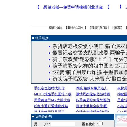
页面功能 【
我来说两句
】【
我要“揪”错
】【
推荐
】
■ 相关链接
杂货店老板爱贪小便宜 骗子演双
假冒记者交警支队副政委 两骗子
骗子演双簧“迷彩服”上当 千元买
骗子演双簧凭祥的姐中圈套 2万元
“双簧”骗子用废币诈骗 手握假加
街头骗子唱双簧 大米冒充“脑白金添
■ 我来说两句
用 户：
匿名发出：