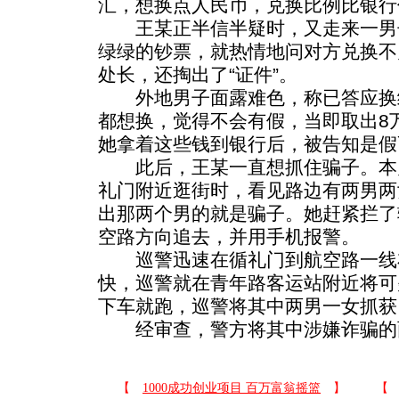
汇，想换点人民币，兑换比例比银行
王某正半信半疑时，又走来一男
绿绿的钞票，就热情地问对方兑换不
处长，还掏出了“证件”。
外地男子面露难色，称已答应换
都想换，觉得不会有假，当即取出8
她拿着这些钱到银行后，被告知是假
此后，王某一直想抓住骗子。本月
礼门附近逛街时，看见路边有两男两
出那两个男的就是骗子。她赶紧拦了
空路方向追去，并用手机报警。
巡警迅速在循礼门到航空路一线
快，巡警就在青年路客运站附近将可
下车就跑，巡警将其中两男一女抓获
经审查，警方将其中涉嫌诈骗的