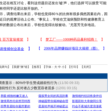
还在相互讨论，看到这些题目还发出‘嘘’声，他们选择‘可以接受’可能
有些同学还是比较开放的。”
，调查结果出来后，学校也觉得80％的比例有很多偶然因素在内，因
近日的观摩活动上公布。“事实上，学校在艾滋病预防和性健康教育上
样的数据公布出来后，学校也觉得比较被动。”尤莲芳无奈地说。
说两句
】【
我要“揪”错
】【
推荐
】【字体：
大
中
小
】【
打印
】 【
关闭
】
调查显示：80%中学生赞成婚前性行为
(11/30 09:33)
婚前性行为 反对者占少数宽容者居多
(12/01 03:15)