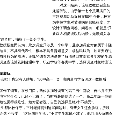
对这一结果，该校政教处副主任
尤莲芳说，由于第十七个艾滋病日的
主题观摩活动近日在50中召开，校方
为掌握学生对艾滋病的知晓程度，才
设计了调查问卷。问卷有一项就是“只
要双方相爱或以后结婚，无婚姻关系
”调查时，抽取了一部分学生。
授杨益民认为，此次调查只涉及一个中学，且参加调查对象属于非随
结果并不具有代表性，根本不具备普遍意义。杨益民认为，如果要通过
前性行为的看法，正规的调查方法是先了解清楚目前南京各学校的生源
调查应该涉及到普通中学、职业学校等各类中学，选择调查对象时应该
闹着玩
吧！肯定有人瞎填。”50中高一（2）班的葛同学听说这一数据后
作了调查。在校门口，两位参加过调查的高二男生都说，自己并不赞
填写的什么，已经不记得了，当时就是随便选了一个。高二年级一位姓
她也觉得很吃惊。她对记者说，自己的选择是绝对“不接受”。
生都比较保守，平时老师提到这些问题时，有些女生还会脸红，所以
会选‘不接受’，”这位周同学说，“不过男生就说不准了，他们那天做调查