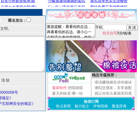
匿名发出：
手机
言文明。
包月自写
5分钱/条
精品专题推荐：
谁说赚钱难告诉你秘诀
最新制作
想唱就唱
测IQ交朋友，非常速配
000008号
夏天的味道
哪一站
就让你笑火暴搞笑到底
理规定》
短信订阅
护互联网安全的规定》
焦点新闻
魅力贴士
伊甸指南
魔鬼辞典