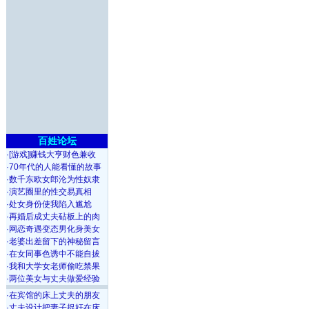
百姓论坛
·
[游戏]赚钱大亨财色兼收
·
70年代的人能看懂的故事
·
数千东欧女郎沦为性奴隶
·
演艺圈里的性交易真相
·
处女身份使我陷入尴尬
·
再婚后成丈夫砧板上的肉
·
网恋奇遇变态男化身美女
·
老婆出差留下的神秘留言
·
在女同事色诱中不能自拔
·
我和大学女老师偷吃禁果
·
两位美女与丈夫做爱经验
·
在宾馆的床上丈夫的朋友
·
丈夫设计把妻子捉奸在床