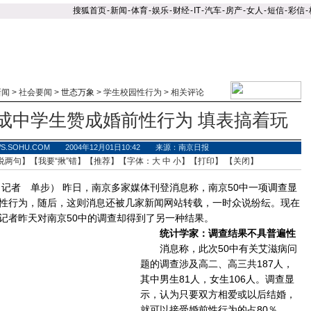
搜狐首页
-
新闻
-
体育
-
娱乐
-
财经
-
IT
-
汽车
-
房产
-
女人
-
短信
-
彩信
-
新闻
>
社会要闻
>
世态万象
>
学生校园性行为
>
相关评论
成中学生赞成婚前性行为 填表搞着玩
WS.SOHU.COM 2004年12月01日10:42 来源：南京日报
说两句
】【
我要“揪”错
】【
推荐
】【字体：
大
中
小
】【
打印
】 【
关闭
】
者 单步） 昨日，南京多家媒体刊登消息称，南京50中一项调查显
性行为，随后，这则消息还被几家新闻网站转载，一时众说纷纭。现在
记者昨天对南京50中的调查却得到了另一种结果。
统计学家：调查结果不具普遍性
消息称，此次50中有关艾滋病问
题的调查涉及高二、高三共187人，
其中男生81人，女生106人。调查显
示，认为只要双方相爱或以后结婚，
就可以接受婚前性行为的占80％。