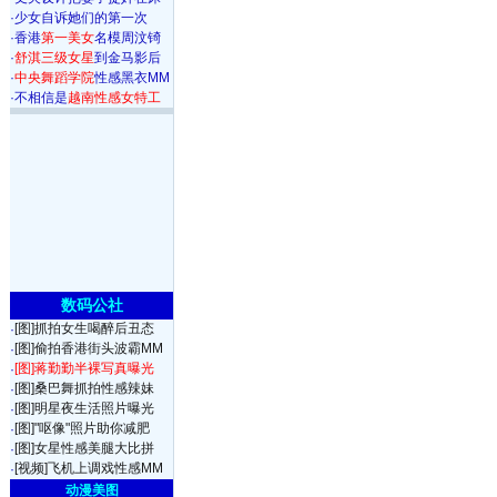
·
少女自诉她们的第一次
·
香港
第一美女
名模周汶锜
·
舒淇三级女星
到金马影后
·
中央舞蹈学院
性感黑衣MM
·
不相信是
越南性感女特工
数码公社
[图]抓拍女生喝醉后丑态
·
[图]偷拍香港街头波霸MM
·
[图]蒋勤勤半裸写真曝光
·
[图]桑巴舞抓拍性感辣妹
·
[图]明星夜生活照片曝光
·
[图]"呕像"照片助你减肥
·
[图]女星性感美腿大比拼
·
[视频]飞机上调戏性感MM
·
动漫美图