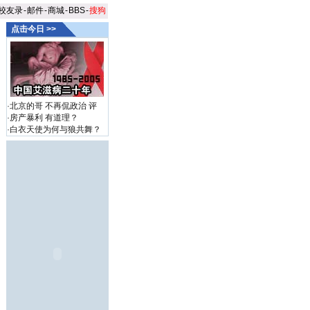
校友录
-
邮件
-
商城
-
BBS
-
搜狗
点击今日 >>
·
北京的哥 不再侃政治
评
·
房产暴利 有道理？
·
白衣天使为何与狼共舞？