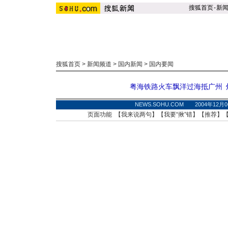
搜狐首页
-
新
搜狐首页
>
新闻频道
>
国内新闻
>
国内要闻
粤海铁路火车飘洋过海抵广州
NEWS.SOHU.COM 2004年12月
页面功能 【
我来说两句
】【
我要“揪”错
】【
推荐
】