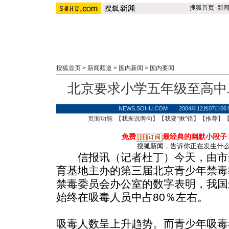
搜狐首页
-
新
搜狐首页
>
新闻频道
>
国内新闻
>
国内要闻
北京要求小学五年级至高中
NEWS.SOHU.COM 2004年12月07
页面功能 【
我来说两句
】【
我要“揪”错
】【
推荐
】
免费
最经典的幽默小段子
搜狐新闻，告诉你正在发生什
信报讯（记者杜丁）今天，由市
育基地主办的第三届北京青少年禁毒
禁毒委员会办公室的数字表明，我国
始终在吸毒人员中占80％左右。
吸毒人数呈上升趋势。而青少年吸毒