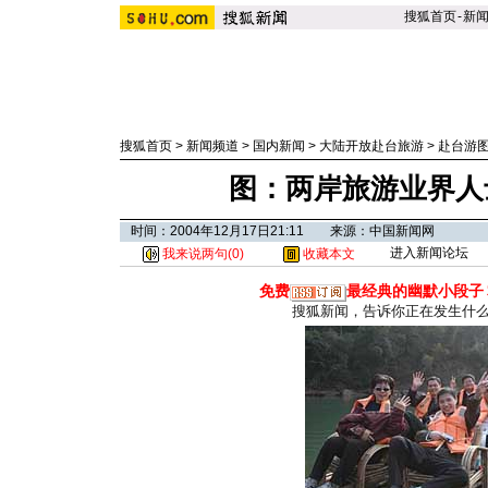
搜狐首页
-
新
搜狐首页
>
新闻频道
>
国内新闻
>
大陆开放赴台旅游
>
赴台游
图：两岸旅游业界人
时间：2004年12月17日21:11 来源：中国新闻网
进入新闻论坛
我来说两句(
0
)
收藏本文
免费
最经典的幽默小段子
搜狐新闻，告诉你正在发生什