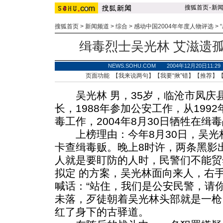
搜狐首页
-
新
搜狐首页
>
新闻频道
>
综合
>
感动中国2004年年度人物评选
>
缉毒烈士吴光林 艾滋遗孤
NEWS.SOHU.COM 2004年12月20日11
页面功能 【
我来说两句
】【
我要“揪”错
】【
推荐
】
吴光林 男，35岁，临沧市凤庆
长，1988年参加公安工作，从199
毒工作，2004年8月30日牺牲在缉
上榜理由：今年8月30日，吴光
卡查缉毒贩。晚上8时许，两条黑影
人就是要盯防的人时，民警们不能贸
拟定
的方案，吴光林面向来人，右
喊话：“站住，我们是公安民警，请
未落，歹徒朝着吴光林头部就是一枪
红了身下的古驿道。