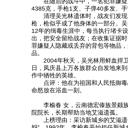
在随后的战斗中，一名犯罪嫌疑
4385克，手枪1支、子弹40多发、
清理吴光林遗体时，战友们发现
枪，枪似乎成了他身体的一部分。吴
12年的缉毒生涯中，每当执行堵卡
出，把安全留给战友；在收集证据时
罪嫌疑人隐藏或丢弃的背包等物品，
品。
2004年秋天，吴光林用鲜血捍卫
日，凤庆县上万各族群众自发地来到
作中牺牲的英雄。
点评：他在为祖国和人民抵御毒
命怒放在浴血一刻。
李榆春 女，云南德宏傣族景颇族
院院长，长期帮助当地艾滋遗孤。
上榜理由：采访新城乡的艾滋遗孤
妈”。1992年，李榆春开始担任新