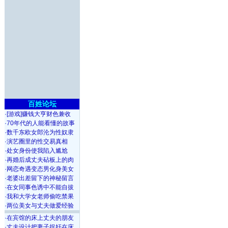
百姓论坛
·
[游戏]赚钱大亨财色兼收
·
70年代的人能看懂的故事
·
数千东欧女郎沦为性奴隶
·
演艺圈里的性交易真相
·
处女身份使我陷入尴尬
·
再婚后成丈夫砧板上的肉
·
网恋奇遇变态男化身美女
·
老婆出差留下的神秘留言
·
在女同事色诱中不能自拔
·
我和大学女老师偷吃禁果
·
两位美女与丈夫做爱经验
·
在宾馆的床上丈夫的朋友
·
丈夫设计把妻子捉奸在床