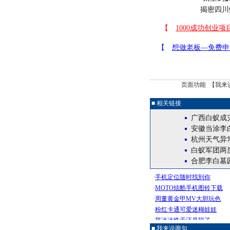
揭密四川
页面功能 【
我来
■ 相关链接
广西白蚁成灾
安徽当涂李
杭州天气异
白蚁军团两度
合肥李白墓
■ 我来说两句