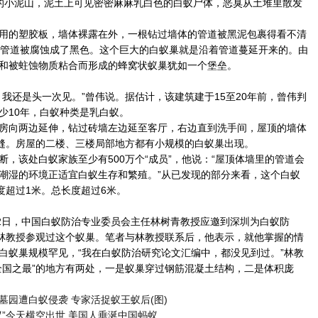
的小泥山，泥土上可见密密麻麻乳白色的白蚁尸体，恶臭从土堆里散发
的塑胶板，墙体裸露在外，一根钻过墙体的管道被黑泥包裹得看不清
，管道被腐蚀成了黑色。这个巨大的白蚁巢就是沿着管道蔓延开来的。由
和被蛀蚀物质粘合而形成的蜂窝状蚁巢犹如一个堡垒。
还是头一次见。”曾伟说。据估计，该建筑建于15至20年前，曾伟判
少10年，白蚁种类是乳白蚁。
向两边延伸，钻过砖墙左边延至客厅，右边直到洗手间，屋顶的墙体
裂缝。房屋的二楼、三楼局部地方都有小规模的白蚁巢出现。
该处白蚁家族至少有500万个“成员”，他说：“屋顶体墙里的管道会
潮湿的环境正适宜白蚁生存和繁殖。”从已发现的部分来看，这个白蚁
度超过1米。总长度超过6米。
日，中国白蚁防治专业委员会主任林树青教授应邀到深圳为白蚁防
请林教授参观过这个蚁巢。笔者与林教授联系后，他表示，就他掌握的情
白蚁巢规模罕见，“我在白蚁防治研究论文汇编中，都没见到过。”林教
全国之最”的地方有两处，一是蚁巢穿过钢筋混凝土结构，二是体积庞
墓园遭白蚁侵袭 专家活捉蚁王蚁后(图)
蚁”今天横空出世 美国人垂涎中国蚂蚁