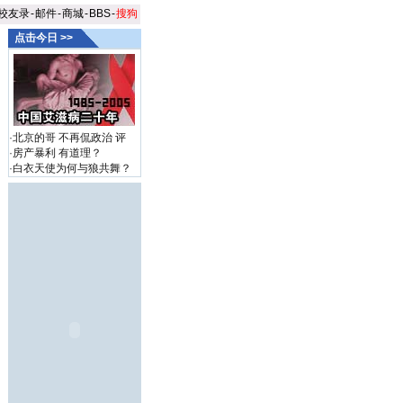
校友录
-
邮件
-
商城
-
BBS
-
搜狗
点击今日 >>
·
北京的哥 不再侃政治
评
·
房产暴利 有道理？
·
白衣天使为何与狼共舞？