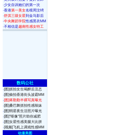
·
少女自诉她们的第一次
·
香港
第一美女
名模周汶锜
·
舒淇三级女星
到金马影后
·
中央舞蹈学院
性感黑衣MM
·
不相信是
越南性感女特工
数码公社
[图]抓拍女生喝醉后丑态
·
[图]偷拍香港街头波霸MM
·
[图]蒋勤勤半裸写真曝光
·
[图]桑巴舞抓拍性感辣妹
·
[图]明星夜生活照片曝光
·
[图]"呕像"照片助你减肥
·
[图]女星性感美腿大比拼
·
[视频]飞机上调戏性感MM
·
动漫美图