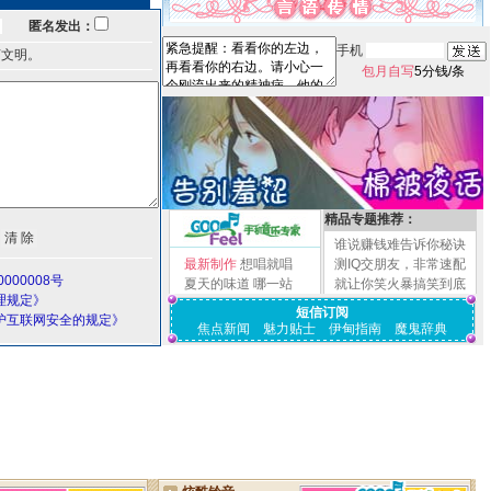
匿名发出：
手机
言文明。
包月自写
5分钱/条
精品专题推荐：
谁说赚钱难告诉你秘诀
最新制作
想唱就唱
测IQ交朋友，非常速配
000008号
夏天的味道
哪一站
就让你笑火暴搞笑到底
理规定》
短信订阅
护互联网安全的规定》
焦点新闻
魅力贴士
伊甸指南
魔鬼辞典