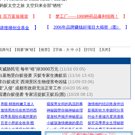
蚂蚁太空之旅 太空归来全部“牺牲”
说两句
】【
我要“揪”错
】【
推荐
】【字体：
大
中
小
】【
打印
】 【
关闭
】
威胁民宅 每年“啃”掉3000万元
(11/16 03:05)
白墓饱受白蚁侵袭 灭蚁专家生擒蚁后
(11/16 13:43)
常白蚁成灾 西湖景区生物侵害奇凶猛
(11/09 03:06)
“入侵” 成都市政府无法正常工作
(04/20 05:48)
园遭白蚁侵袭 专家活捉蚁王蚁后(图)
(10/28 08:13)