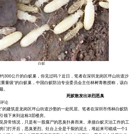
白蚁
300公斤的白蚁巢，你见过吗？近日，笔者在深圳龙岗区坪山街道沙
超重量级”的白蚁巢，中国白蚁防治专业委员会主任林树青教授称，该白
最。
死蚁散发出浓烈恶臭
评论
”的建筑是龙岗区坪山街道沙壆的一处民居。笔者在深圳市伟林白蚁防
引领下来到这栋3层楼房。
异常情况，只是有一股腐尸的恶臭扑鼻而来。承接白蚁灭治工作的工
房门打开后，恶臭更烈。灶台上全是干裂的泥土，堆起来可砌成一个1