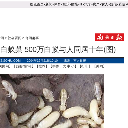
搜狐首页
-
新闻
-
体育
-
娱乐
-
财经
-
IT
-
汽车
-
房产
-
女人
-
短信
-
彩信
-
新闻
>
社会要闻
>
奇闻趣事
白蚁巢 500万白蚁与人同居十年(图)
WS.SOHU.COM 2004年12月21日10:10 来源：南方日报
说两句
】【
我要“揪”错
】【
推荐
】【字体：
大
中
小
】【
打印
】 【
关闭
】