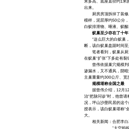
米多高、底座直径约1米
出来。
厨房房顶拆掉了装修用
模样，泥层厚约50公分
白蚁排泄物、唾液、蚁酸
蚁巢至少存在了十年
“这么巨大的白蚁巢，我
断，该白蚁巢盘踞时间至
笔者看到，蚁巢从厨房
在蚁巢“扩张”下多处有
曾伟依据巢穴规模判断，
渗漏水，又不通风，阴暗
主巢重量约300公斤、宽
规模堪称全国之最
据曾伟介绍，12月12
治“把脉问诊”时，他曾
况，坪山沙壆民居的这个
授表示，该白蚁巢堪称“
大。
相关新闻：
合肥李白
“太空蚂