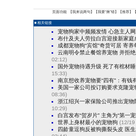
页面功能 【
我来说两句
】【
我要“揪”错
】【
推荐
】
■ 相关链接
宠物狗家中频频发情 心急主人网
布什及夫人劳拉白宫迎接新家庭成
成都宠物狗“宾馆”奇货可居 寄
云南明令禁止餐馆养宠物 并拒
02:12)
国外宠物待遇升级 死了有棺材
15:33)
南京想收养宠物要“四有”：有钱
美国一家公司按订购要求克隆宠
08:36)
浙江绍兴一家保险公司推出宠物
10:29)
白宫发布“贺岁片” 主角为“第一
世界上身材最小的宠物狗
(12/19
四龄童逗狗反被狗撕裂头皮 医