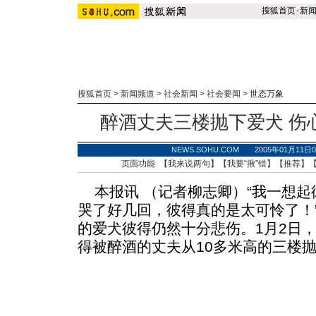
搜狐首页
-
新
搜狐首页
>
新闻频道
>
社会新闻
>
社会要闻
>
世态万象
醉酒丈夫三楼抛下爱犬 伤
NEWS.SOHU.COM 2005年01月11
页面功能 【
我来说两句
】【
我要“揪”错
】【
推荐
】
本报讯 （记者柳志卿）“我一想起
哭了好几回，彼得真的是太可怜了！
的爱犬彼得仍然十分悲伤。1月2日
得被醉酒的丈夫从10多米高的三楼