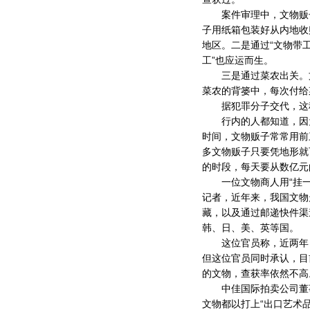
案件审理中，文物贩子
子用纸箱包装好从内地收
地区。二是通过“文物带
工”也应运而生。
三是通过菜农出关。文
菜农的背篓中，每次付给菜
据犯罪分子交代，这种
行内的人都知道，因为
时间，文物贩子常常用前
多文物贩子只要凭地形就
的时段，每天要从数亿元
一位文物商人用“挂一
记者，近年来，我国文物
藏，以及通过邮递快件渠
韩、日、美、英等国。
这位官员称，近两年，
但这位官员同时承认，目
的文物，查获率依然不高
中佳国际拍卖公司董事
文物都以打上“出口艺术