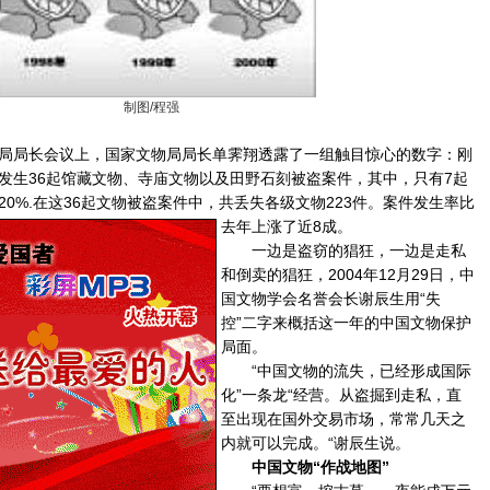
制图/程强
局长会议上，国家文物局局长单霁翔透露了一组触目惊心的数字：刚
发生36起馆藏文物、寺庙文物以及田野石刻被盗案件，其中，只有7起
0%.在这36起文物被盗案件中，共丢失各级文物223件。案件发生率比
去年
上涨了近8成。
一边是盗窃的猖狂，一边是走私
和倒卖的猖狂，2004年12月29日，中
国文物学会名誉会长谢辰生用“失
控”二字来概括这一年的中国文物保护
局面。
“中国文物的流失，已经形成国际
化”一条龙“经营。从盗掘到走私，直
至出现在国外交易市场，常常几天之
内就可以完成。“谢辰生说。
中国文物“作战地图”