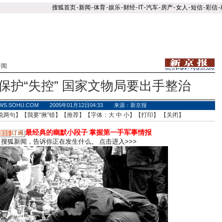
搜狐首页
-
新闻
-
体育
-
娱乐
-
财经
-
IT
-
汽车
-
房产
-
女人
-
短信
-
彩信
-
新闻
保护“失控” 国家文物局要出手整治
WS.SOHU.COM 2005年01月12日04:33 来源：新京报
说两句
】【
我要“揪”错
】【
推荐
】【字体：
大
中
小
】【
打印
】 【
关闭
】
最经典的幽默小段子
掌握第一手军事情报
搜狐新闻，告诉你正在发生什么。
点击进入>>>