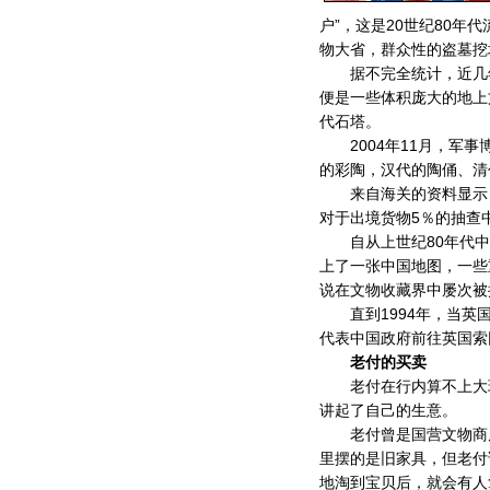
户”，这是20世纪80
物大省，群众性的盗墓挖
据不完全统计，近几年发
便是一些体积庞大的地上
代石塔。
2004年11月，军事
的彩陶，汉代的陶俑、清
来自海关的资料显示，
对于出境货物5％的抽查
自从上世纪80年代中
上了一张中国地图，一些
说在文物收藏界中屡次被
直到1994年，当英国
代表中国政府前往英国索
老付的买卖
老付在行内算不上大玩
讲起了自己的生意。
老付曾是国营文物商店
里摆的是旧家具，但老付
地淘到宝贝后，就会有人