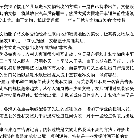
交待了惯用的几条走私文物出境的方式：一是自己携带出关。文物贩
购的文物，将其放在汽车后备厢中，然后大摇大摆地开车通关前往港澳
工”出关。由于文物走私贩卖猖獗，一些专门携带文物出关的“文物带
物贩子将文物交给经常往来内地和港澳地区的菜农，让其将文物放在
农100元－200元报酬，文物贩子尾随其后。
方式走私文物出境的“成功率”非常高。
昼短夜长，农村人夜间很少相互走动，冬天是盗掘和走私文物的主要
三个季节来踩点，只用冬天一个季节来干活。由于长期在民间行走，很
可以初步断定哪些地区地下有文物。而春节期间又是各进出口岸最繁忙
的出口货物以及潮水般进出境人流中查获走私文物，谈何容易。
漏万”来形容中国海关截获的走私文物。海关总署缉私局一名官员告诉
走私的规模越来越大，从个人随身携带少量文物，发展到通过集装箱夹
道大批量多品种走私文物出境。走私者成分日趋复杂，走私流向主要是
各海关在重要航线配备了先进的监测仪器，增加了专业的检测人员。
前查获的走私文物几乎都没有经过任何伪装，对于一些经过伪装后出境
。
长康连生告诉记者，伪装过境是文物走私屡试不爽的方法，许多出土
品”标签的集装箱成批出境，顺利通关。特别是一些发掘时间不长的文