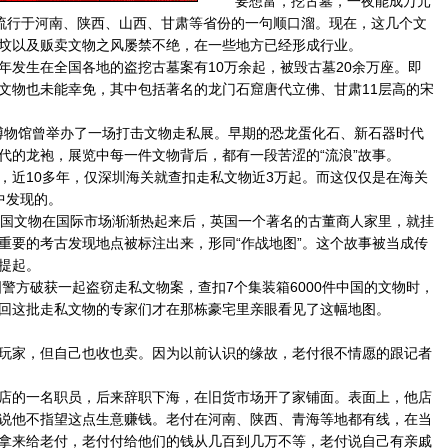
“要想富，挖古墓，一夜能成万元
年代流行于河南、陕西、山西、甘肃等省份的一句顺口溜。现在，这几个文
坟以及贩卖文物之风屡禁不绝，在一些地方已经形成行业。
生在全国各地的盗挖古墓案有10万余起，被毁古墓20余万座。即
文物也未能幸免，其中包括著名的龙门石窟唐代立佛、甘肃11层高的宋
博物馆曾举办了一场打击文物走私展。早期的恐龙蛋化石、新石器时代
代的龙袍，展览中每一件文物背后，都有一段苦涩的“流浪”故事。
近10多年，仅深圳海关就查扣走私文物近3万起。而这仅仅是在海关
中发现的。
国文物在国际市场渐渐热起来后，英国一个著名的古董商人家里，就挂
重要的考古发现地点被标注出来，形同“作战地图”。这个故事被当成传
提起。
警方破获一起盗窃走私文物案，查扣7个集装箱6000件中国的文物时，
回这批走私文物的专家们才在那栋豪宅里亲眼看见了这幅地图。
家，但自己也收也卖。因为以前认识的缘故，老付很不情愿的跟记者
的一名职员，后来辞职下海，在旧货市场开了家铺面。表面上，他店
说他不指望这点生意赚钱。老付在河南、陕西、青海等地都有线，在当
拿来给老付，老付付给他们的钱从几百到几万不等，老付说自己有亲戚