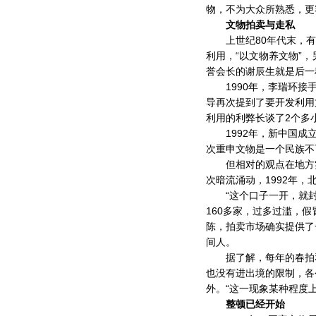
物，不为大众所熟悉，更
文物拍卖与走私
上世纪80年代末，有
利用，“以文物养文物”
誉会长的谢辰生就是后一
1990年，李瑞环接手
导再次提到了要开发利用
利用的利弊长谈了2个多
1992年，新中国成立
次重申文物是一个民族不
但相对的观点在地方实
次暗流涌动，1992年
“这个口子一开，就封不
160多家，过多过滥，
陈，拍卖市场确实提供了
间人。
据了解，每年的春拍和
也没有进出境的限制，各
外。“这一现象某种程度
整顿已经开始