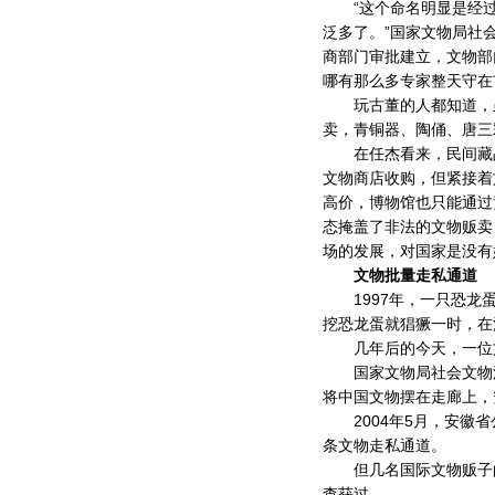
“这个命名明显是经过
泛多了。”国家文物局社
商部门审批建立，文物部门
哪有那么多专家整天守在
玩古董的人都知道，虽
卖，青铜器、陶俑、唐三
在任杰看来，民间藏品
文物商店收购，但紧接着
高价，博物馆也只能通过
态掩盖了非法的文物贩卖
场的发展，对国家是没有
文物批量走私通道
1997年，一只恐龙蛋
挖恐龙蛋就猖獗一时，在
几年后的今天，一位文
国家文物局社会文物流
将中国文物摆在走廊上，
2004年5月，安徽省
条文物走私通道。
但几名国际文物贩子的
查获过。