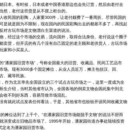
销日本。有时候，日本或者中国香港那边也会先订货，然后由老付去
当然，老付这些货是从不摆上柜台的。
收民国的彩陶，人家要300件，让老付颇费了一番周折。尽管民国的
可是就是因为不限制，现在国内的民国彩陶出去的都差不多了，再找起
反对古玩市场是文物漂白主渠道的说法。
，经过这个市场的交易，流向国外，取得合法身份。老付说这个圈子
都卖货，但开店的有几个没有自己固定的老主顾和老供货人，古玩市场
玩家和小买卖人。
“潘家园旧货市场”，号称全国最大的旧货、收藏品、民间工艺品市
市场。现有3000多个固定摊位，从业人员近万，摊主包括汉、回、
古、藏等民族。
，作为北京率先全国设立的三个试点古玩市场之一，这里一度成为全
辰生介绍，当时其他省市认为，全国各地的倒卖文物会因此集中到北
会收不到好东西，容易导致市场混乱。
有就此试点发表任何看法，于是，其他省市也纷纷开设民间收藏文物
的摊位达到了上千个。“在潘家园旧货市场能脱手文物”的说法不胫而
就演变成古旧物品市场了。1995年开始，潘家园街道办事处陆续投资
正式定名为潘家园旧货市场。