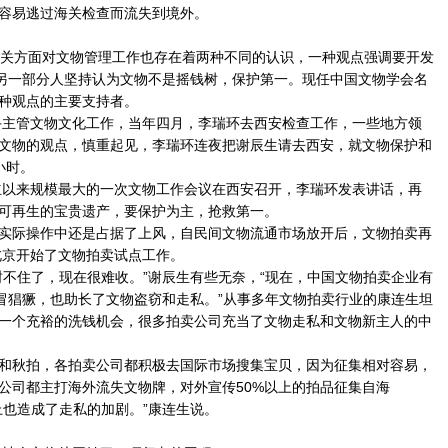
容易逃过海关检查而流失到境外。
关方面对文物管理工作也存在着两种不同的认识，一种观点强调要开发
，另一部分人坚持认为文物不是摇钱树，保护第一。现任中国文物学会名
种观点的主要支持者。
主管文物文化工作，当年四月，李瑞环去西安检查工作，一些地方领
文物的观点，慎重起见，李瑞环连夜把谢辰生请去西安，就文物保护和
小时。
以来规模最大的一次文物工作会议在西安召开，李瑞环发表讲话，再
可再生的宝贵遗产，要保护为主，抢救第一。
际操作中还是占据了上风，自民间文物流通市场放开后，文物拍卖再
，北京开始了文物拍卖试点工作。
住了，现在很难收。”谢辰生有些无奈，“现在，中国文物拍卖企业有
假冒猖獗，也助长了文物盗窃和走私。”从事多年文物拍卖行业的康连生坦
一个充裕的洗钱机会，很多拍卖公司充当了文物走私和文物新主人的中
秋拍，各拍卖公司都积极去国际市场搜集宝贝，因为征集相对容易，
公司都主打海外流失文物牌，对外宣传50%以上的拍品征集自海
上也造成了走私的加剧。”康连生说。