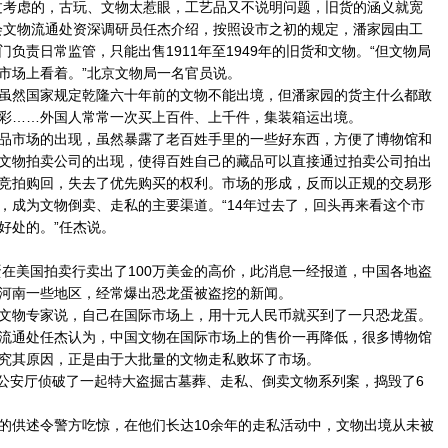
考虑的，古玩、文物太惹眼，工艺品又不说明问题，旧货的涵义就宽
会文物流通处资深调研员任杰介绍，按照设市之初的规定，潘家园由工
负责日常监管，只能出售1911年至1949年的旧货和文物。“但文物局
市场上看着。”北京文物局一名官员说。
然国家规定乾隆六十年前的文物不能出境，但潘家园的货主什么都敢
彩……外国人常常一次买上百件、上千件，集装箱运出境。
市场的出现，虽然暴露了老百姓手里的一些好东西，方便了博物馆和
文物拍卖公司的出现，使得百姓自己的藏品可以直接通过拍卖公司拍出
竞拍购回，失去了优先购买的权利。市场的形成，反而以正规的交易形
，成为文物倒卖、走私的主要渠道。“14年过去了，回头再来看这个市
好处的。”任杰说。
在美国拍卖行卖出了100万美金的高价，此消息一经报道，中国各地盗
河南一些地区，经常爆出恐龙蛋被盗挖的新闻。
物专家说，自己在国际市场上，用十元人民币就买到了一只恐龙蛋。
通处任杰认为，中国文物在国际市场上的售价一再降低，很多博物馆
究其原因，正是由于大批量的文物走私败坏了市场。
公安厅侦破了一起特大盗掘古墓葬、走私、倒卖文物系列案，捣毁了6
供述令警方吃惊，在他们长达10余年的走私活动中，文物出境从未被