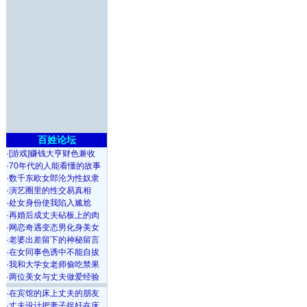
百姓论坛
·
[游戏]赚钱大亨财色兼收
·
70年代的人能看懂的故事
·
数千东欧女郎沦为性奴隶
·
演艺圈里的性交易真相
·
处女身份使我陷入尴尬
·
再婚后成丈夫砧板上的肉
·
网恋奇遇变态男化身美女
·
老婆出差留下的神秘留言
·
在女同事色诱中不能自拔
·
我和大学女老师偷吃禁果
·
两位美女与丈夫做爱经验
·
在宾馆的床上丈夫的朋友
·
丈夫设计把妻子捉奸在床