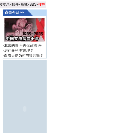
校友录
-
邮件
-
商城
-
BBS
-
搜狗
点击今日 >>
·
北京的哥 不再侃政治
评
·
房产暴利 有道理？
·
白衣天使为何与狼共舞？