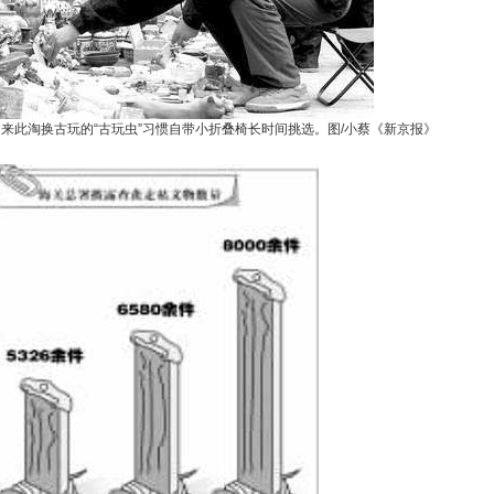
来此淘换古玩的“古玩虫”习惯自带小折叠椅长时间挑选。图/小蔡《新京报》