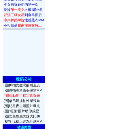
·
少女自诉她们的第一次
·
香港
第一美女
名模周汶锜
·
舒淇三级女星
到金马影后
·
中央舞蹈学院
性感黑衣MM
·
不相信是
越南性感女特工
数码公社
[图]抓拍女生喝醉后丑态
·
[图]偷拍香港街头波霸MM
·
[图]蒋勤勤半裸写真曝光
·
[图]桑巴舞抓拍性感辣妹
·
[图]明星夜生活照片曝光
·
[图]"呕像"照片助你减肥
·
[图]女星性感美腿大比拼
·
[视频]飞机上调戏性感MM
·
动漫美图