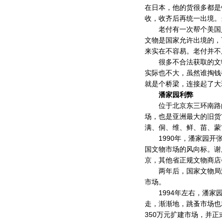
在日本，他的货很多都是
收，收齐后再统一出境。
老付有一次帮个美国人
文物是国家允许出境的，
来实在不容易。老付并不
很多不合法获取的文物
实际也不大，虽然谁掏钱
就是个桥梁，连接起了大
潘家园利弊
位于北京东三环南路的
场，也是亚洲最大的旧货
满、侗、维、鲜、苗、蒙
1990年，潘家园开张
国文物市场的风向标。谢
京，其他省正规文物商店
两年后，国家文物局没
市场。
1994年左右，潘家园
走，渐渐地，跳蚤市场也
350万元扩建市场，并