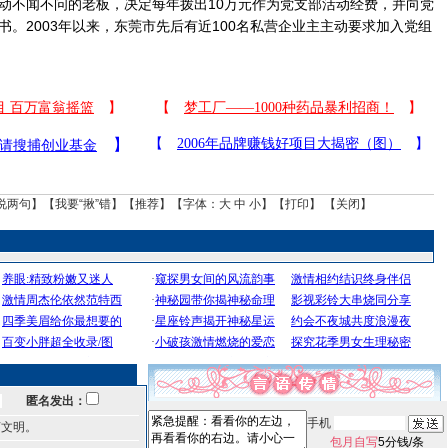
动不闻不问的老板，决定每年拨出10万元作为党支部活动经费，并向党
书。2003年以来，东莞市先后有近100名私营企业主主动要求加入党组
说两句
】【
我要“揪”错
】【
推荐
】【字体：
大
中
小
】【
打印
】 【
关闭
】
匿名发出：
手机
言文明。
包月自写
5分钱/条