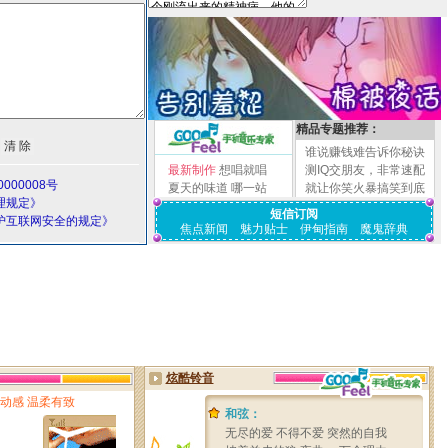
精品专题推荐：
谁说赚钱难告诉你秘诀
最新制作
想唱就唱
测IQ交朋友，非常速配
000008号
夏天的味道
哪一站
就让你笑火暴搞笑到底
理规定》
短信订阅
护互联网安全的规定》
焦点新闻
魅力贴士
伊甸指南
魔鬼辞典