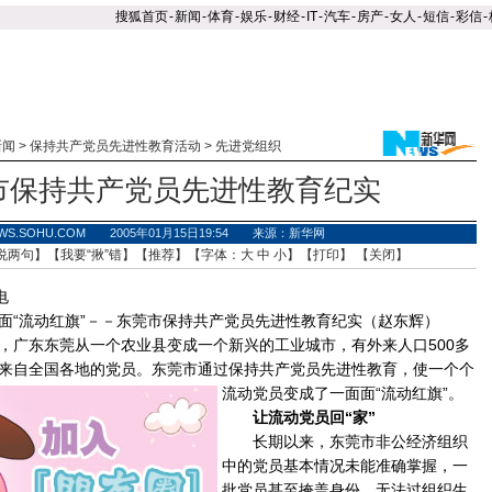
搜狐首页
-
新闻
-
体育
-
娱乐
-
财经
-
IT
-
汽车
-
房产
-
女人
-
短信
-
彩信
-
新闻
>
保持共产党员先进性教育活动
>
先进党组织
市保持共产党员先进性教育纪实
WS.SOHU.COM 2005年01月15日19:54 来源：新华网
说两句
】【
我要“揪”错
】【
推荐
】【字体：
大
中
小
】【
打印
】 【
关闭
】
电
“流动红旗”－－东莞市保持共产党员先进性教育纪实（赵东辉）
广东东莞从一个农业县变成一个新兴的工业城市，有外来人口500多
来自全国各地的党员。东莞市通过保持共产党员先进性教育，使一个个
流
动党员变成了一面面“流动红旗”。
让流动党员回“家”
长期以来，东莞市非公经济组织
中的党员基本情况未能准确掌握，一
批党员甚至掩盖身份，无法过组织生