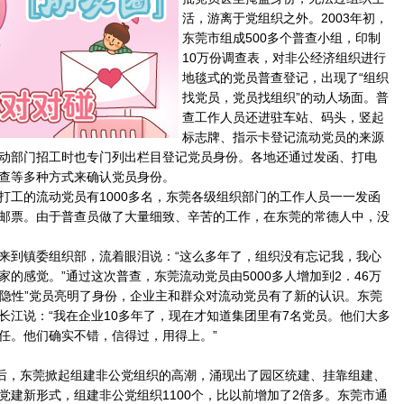
活，游离于党组织之外。2003年初，
东莞市组成500多个普查小组，印制
10万份调查表，对非公经济组织进行
地毯式的党员普查登记，出现了“组织
找党员，党员找组织”的动人场面。普
查工作人员还进驻车站、码头，竖起
标志牌、指示卡登记流动党员的来源
动部门招工时也专门列出栏目登记党员身份。各地还通过发函、打电
查等多种方式来确认党员身份。
的流动党员有1000多名，东莞各级组织部门的工作人员一一发函
邮票。由于普查员做了大量细致、辛苦的工作，在东莞的常德人中，没
到镇委组织部，流着眼泪说：“这么多年了，组织没有忘记我，我心
的感觉。”通过这次普查，东莞流动党员由5000多人增加到2．46万
、“隐性”党员亮明了身份，企业主和群众对流动党员有了新的认识。东莞
长江说：“我在企业10多年了，现在才知道集团里有7名党员。他们大多
任。他们确实不错，信得过，用得上。”
后，东莞掀起组建非公党组织的高潮，涌现出了园区统建、挂靠组建、
党建新形式，组建非公党组织1100个，比以前增加了2倍多。东莞市通