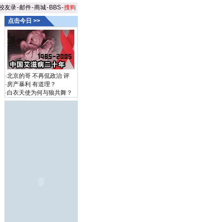
校友录
-
邮件
-
商城
-
BBS
-
搜狗
点击今日 >>
·
北京的哥 不再侃政治
评
·
房产暴利 有道理？
·
白衣天使为何与狼共舞？