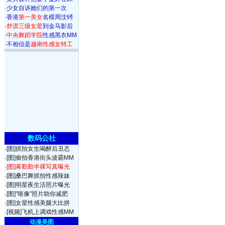
·
少女自诉她们的第一次
·
香港
第一美女
名模周汶锜
·
舒淇三级女星
到金马影后
·
中央舞蹈学院
性感黑衣MM
·
不相信是
越南性感女特工
数码公社
[图]抓拍女生喝醉后丑态
·
[图]偷拍香港街头波霸MM
·
[图]蒋勤勤半裸写真曝光
·
[图]桑巴舞抓拍性感辣妹
·
[图]明星夜生活照片曝光
·
[图]"呕像"照片助你减肥
·
[图]女星性感美腿大比拼
·
[视频]飞机上调戏性感MM
·
动漫美图