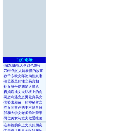
百姓论坛
·
[游戏]赚钱大亨财色兼收
·
70年代的人能看懂的故事
·
数千东欧女郎沦为性奴隶
·
演艺圈里的性交易真相
·
处女身份使我陷入尴尬
·
再婚后成丈夫砧板上的肉
·
网恋奇遇变态男化身美女
·
老婆出差留下的神秘留言
·
在女同事色诱中不能自拔
·
我和大学女老师偷吃禁果
·
两位美女与丈夫做爱经验
·
在宾馆的床上丈夫的朋友
·
丈夫设计把妻子捉奸在床