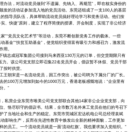
理办法，对流动党员做到“不遗漏、先纳入、再规范”，即在核实身份的
颁发的活动证参加流入地的党员活动。东莞还组成了一支100人的基层
0人的指导员队伍，具体帮助流动党员搞好理论学习和党务活动。他们按
务实、快捷”原则，建立了程序简便的授课、开会制度，实现了非公经济
”“党员文化艺术节”等活动，东莞不断创新党务工作的载体。一些
活动基金”“扶贫互助基金”，使党组织变得富有吸引力和感召力，激发流
作用。
下镇志成冠军集团公司接到马来西亚130万元的订单，但交货期限只有
大压力。该公司党支部立即召集22名党员开会，倡议暂不休假、党员干部
了按时供货。
王朝宋是一名流动党员，因工作突出，被公司聘为下属分厂的厂长。
的100万元增加到如今的1000万元，香港老板感慨地说：“企业里有
分。”
，私营企业东莞市唯美公司党支部联合其他14家非公企业党支部，向
位、恪尽职守的倡议书。结果，全市数万名外来工党员在他们的号召下
护了当地社会和生产的稳定。东莞市莞城区宏达机电公司总经理袁斌
活动影响生产，反而在先进性教育中焕发出全新的精神面貌，工作更加
样的员工。一个流动党员就是一面‘流动红旗’。我也要求加入党组织。”