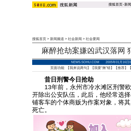
搜狐首页
-
新
搜狐首页
>
新闻频道
>
社会新闻
>
社会要闻
麻醉抢劫案嫌凶武汉落网 
NEWS.SOHU.COM 2005年01月16
页面功能 【
我来说两句
】【
我要“揪”错
】【
推荐
】
昔日刑警今日抢劫
13年前，永州市冷水滩区刑警欧
开除出公安队伍，此后，他经常选择
铺客车的个体商贩为作案对象，将其
死亡。