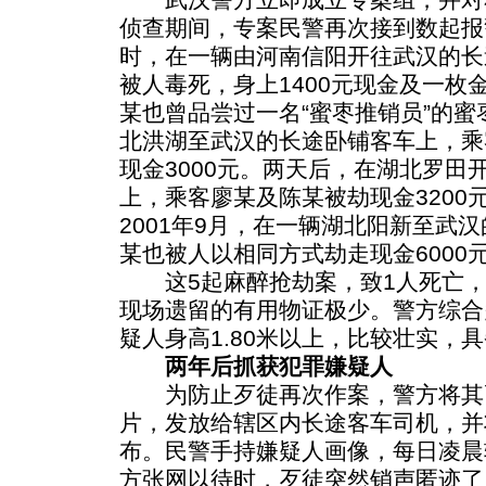
侦查期间，专案民警再次接到数起报警：
时，在一辆由河南信阳开往武汉的长
被人毒死，身上1400元现金及一枚
某也曾品尝过一名“蜜枣推销员”的蜜
北洪湖至武汉的长途卧铺客车上，乘
现金3000元。两天后，在湖北罗田
上，乘客廖某及陈某被劫现金3200
2001年9月，在一辆湖北阳新至武
某也被人以相同方式劫走现金6000
这5起麻醉抢劫案，致1人死亡，
现场遗留的有用物证极少。警方综合
疑人身高1.80米以上，比较壮实，
两年后抓获犯罪嫌疑人
为防止歹徒再次作案，警方将其
片，发放给辖区内长途客车司机，并
布。民警手持嫌疑人画像，每日凌晨
方张网以待时，歹徒突然销声匿迹了