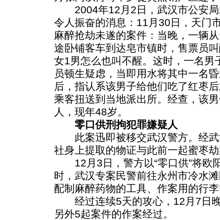
2004年12月2日，武汉市公安
令人振奋的消息：11月30日，天门
麻醉抢劫未遂的案件：当晚，一辆从
途卧铺客车到达皂市镇时，售票员叫
女1男怎么也叫不醒。这时，一名男
员顿生疑虑，当即用水将其中一名昏
后，指认系该男子给他们吃了红枣后
乘客扭送到当地派出所。经查，该男
人，现年48岁。
零口供刑拘犯罪嫌疑人
此案迅即被移交武汉警方。经武
社身上提取的物证与此前一起蜜枣劫
12月3日，警方以“零口供”将欧
时，武汉专案民警前往永州市冷水滩
配制麻醉药物的工具、作案用的行李
经过连续5天的攻心，12月7日
另外5起案件的作案经过。