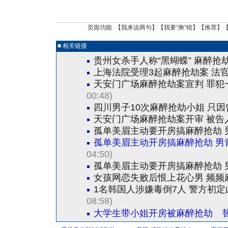
页面功能 【
我来说两句
】【
我要“揪”错
】【
推荐
】
■ 相关链接
贵州女杀手人称“黑蝴蝶” 麻醉抢劫
上海法院受理3起麻醉抢劫案 法
天安门广场麻醉抢劫案宣判 罪犯
00:48)
四川男子10次麻醉抢劫小姐 只因
天安门广场麻醉抢劫案开审 被告
孤单美眉主动要开房搞麻醉抢劫 
孤单美眉主动开房搞麻醉抢劫 男
04:50)
孤单美眉主动要开房搞麻醉抢劫 
女孩网恋失败后恨上花心男 频频
1名韩国人涉嫌毒倒7人 警方初
08:58)
大学生带小姐开房被麻醉抢劫