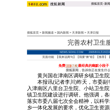
搜狐首页
-
新
搜狐首页
>
新闻频道
>
国内新闻
>
天津新闻
>
天津日报
完善农村卫生
NEWS.SOHU.COM 2005年01月20
页面功能 【
我来说两句
】【
我要“揪”错
】【
推荐
】
免费
最经典的幽默小段子
搜狐新闻，告诉你正在发生什
黄兴国在津南区调研乡镇卫生院
本报讯(记者李川)昨天，市委副
入津南区八里台卫生院、小站卫生院
镇卫生院建设进行调研。他强调，各
落实市委八届七次全会精神，以科学
乡一体化发展的要求，优化卫生资源