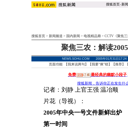
搜狐首页
-
新
搜狐首页
>
新闻频道
>
国内新闻
>
电视精品廊
>
CCTV《聚焦
聚焦三农：解读2005
NEWS.SOHU.COM 2005年01月31日17
页面功能 【
我来说两句
】【
我要“揪”错
】【
推荐
】
免费
最经典的幽默小段子
搜狐新闻，告诉你正在发生什
记者：刘静 上官王强 温冶顺
片花（导视）：
2005年中央一号文件新鲜出炉
第一时间