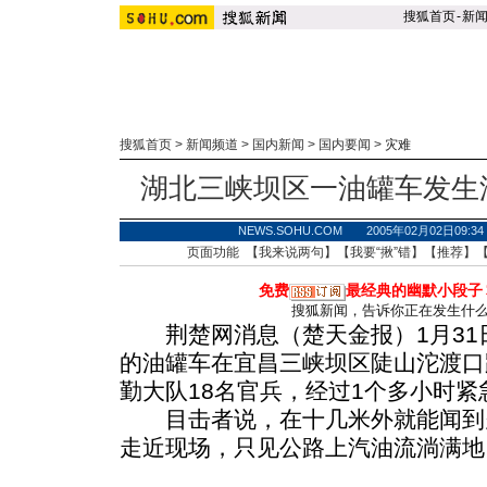
搜狐首页
-
新
搜狐首页
>
新闻频道
>
国内新闻
>
国内要闻
>
灾难
湖北三峡坝区一油罐车发生
NEWS.SOHU.COM 2005年02月02日0
页面功能 【
我来说两句
】【
我要“揪”错
】【
推荐
】
免费
最经典的幽默小段子
搜狐新闻，告诉你正在发生什
荆楚网消息（楚天金报）1月31
的油罐车在宜昌三峡坝区陡山沱渡口
勤大队18名官兵，经过1个多小时
目击者说，在十几米外就能闻到
走近现场，只见公路上汽油流淌满地