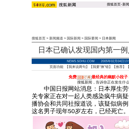
搜狐首页
-
新
搜狐首页
>
新闻频道
>
国际新闻
>
国际要闻
>
日本新闻
日本已确认发现国内第一例
NEWS.SOHU.COM 2005年02月04
页面功能 【
我来说两句
】【
我要“揪”错
】【
推荐
】
免费
最经典的幽默小段子
搜狐新闻，告诉你正在发生什
中国日报网站消息：日本厚生劳动
关专家正在对一起人类感染疯牛病疑
播协会和共同社报道说，该疑似病例
这名男子现年50岁左右，已经死亡