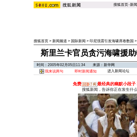
搜狐首页
-
新
搜狐首页
>
新闻频道
>
国际新闻
>
印尼强震引发海啸席卷数国
斯里兰卡官员贪污海啸援助物
时间：2005年02月05日11:34 来源：新华网
进入新闻论坛
我来说两句
即时新闻通知
免费
最经典的幽默小段子
搜狐新闻，告诉你正在发生什