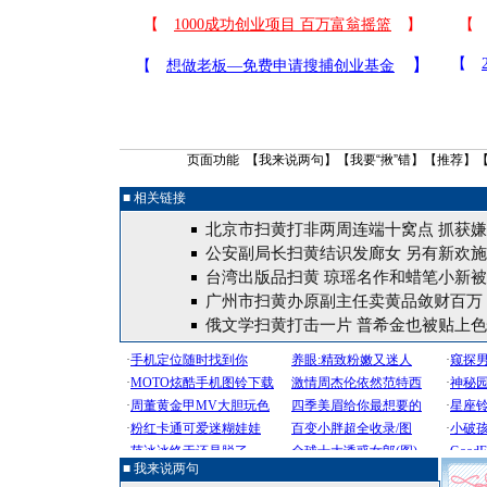
页面功能 【
我来说两句
】【
我要“揪”错
】【
推荐
】
■ 相关链接
北京市扫黄打非两周连端十窝点 抓获嫌
公安副局长扫黄结识发廊女 另有新欢施
台湾出版品扫黄 琼瑶名作和蜡笔小新
广州市扫黄办原副主任卖黄品敛财百万 
俄文学扫黄打击一片 普希金也被贴上
■ 我来说两句