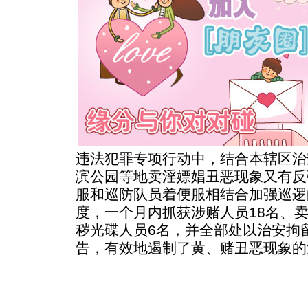
违法犯罪专项行动中，结合本辖区治
滨公园等地卖淫嫖娼丑恶现象又有反
服和巡防队员着便服相结合加强巡逻
度，一个月内抓获涉赌人员18名、卖
秽光碟人员6名，并全部处以治安拘
告，有效地遏制了黄、赌丑恶现象的