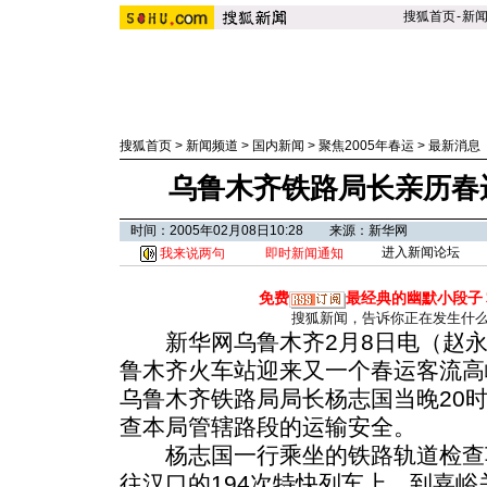
搜狐首页
-
新
搜狐首页
>
新闻频道
>
国内新闻
>
聚焦2005年春运
>
最新消息
乌鲁木齐铁路局长亲历春
时间：2005年02月08日10:28 来源：新华网
进入新闻论坛
我来说两句
即时新闻通知
免费
最经典的幽默小段子
搜狐新闻，告诉你正在发生什
新华网乌鲁木齐2月8日电（赵永
鲁木齐火车站迎来又一个春运客流高
乌鲁木齐铁路局局长杨志国当晚20
查本局管辖路段的运输安全。
杨志国一行乘坐的铁路轨道检查
往汉口的194次特快列车上，到嘉峪