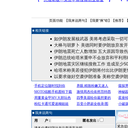
页面功能 【
我来说两句
】【
我要“揪”错
】【
推荐
】
■ 相关链接
如伊朗发展核武器 美将考虑采取一切
大棒与胡萝卜 美德同时要伊朗放弃发开
伊朗地震死亡人数增加 五大原因导致
伊朗总统哈塔米重申不会放弃和平利用
伊朗地震灾区继续搜救工作 造成至少50
哈塔米称美若侵犯伊朗将付出比伊朗更
以要求做好空袭伊朗准备 美称空袭伊
■ 我来说两句
用 户：
匿名发出：