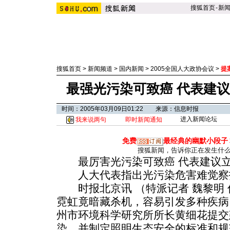
搜狐首页
-
新
搜狐首页
>
新闻频道
>
国内新闻
>
2005全国人大政协会议
>
提
最强光污染可致癌 代表建
时间：2005年03月09日01:22 来源：信息时报
进入新闻论坛
我来说两句
即时新闻通知
免费
最经典的幽默小段子
搜狐新闻，告诉你正在发生什
最厉害光污染可致癌 代表建议立
人大代表指出光污染危害难觉察
时报北京讯 （特派记者 魏黎明 
霓虹竟暗藏杀机，容易引发多种疾病
州市环境科学研究所所长黄细花提交
染，并制定照明生态安全的标准和规