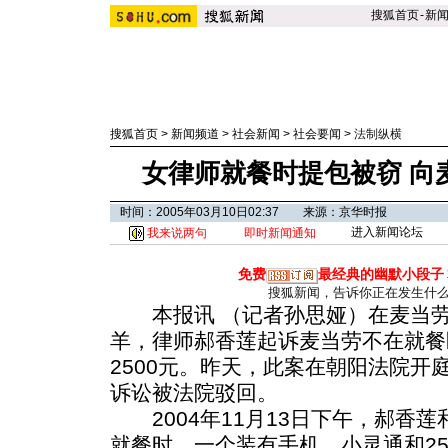
搜狐首页
-
新
搜狐首页
>
新闻频道
>
社会新闻
>
社会要闻
>
法制纵横
女律师就餐时提包被窃 向
时间：2005年03月10日02:37 来源：京华时报
进入新闻论坛
我来说两句
即时新闻通知
免费
最经典的幽默小段子
搜狐新闻，告诉你正在发生什
本报讯 （记者孙思娅）在麦当劳
羊，律师郝香莲起诉麦当劳不在就餐
2500元。昨天，此案在朝阳法院开
诉讼被法院驳回。
2004年11月13日下午，郝香
就餐时，一个装有手机、小灵通和25