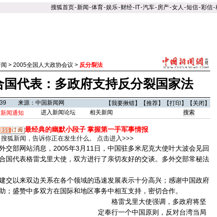
搜狐首页
-
新闻
-
体育
-
娱乐
-
财经
-
IT
-
汽车
-
房产
-
女人
-
短信
-
彩信
-
新闻
>
2005全国人大政协会议
>
反分裂法
合国代表：多政府支持反分裂国家法
14:39 来源：中国新闻网
【
我要揪错
】【
推荐
】【
打印
】【
关闭
】
进入新闻论坛
相关新闻
时新闻通知
最经典的幽默小段子
掌握第一手军事情报
搜狐新闻，告诉你正在发生什么。
点击进入>>>
外交部网站消息，2005年3月11日，中国驻多米尼克大使叶大波会见回
合国代表格雷戈里大使，双方进行了亲切友好的交谈。多外交部常秘法
交以来双边关系在各个领域的迅速发展表示十分高兴；感谢中国政府
助；盛赞中多双方在国际和地区事务中相互支持，密切合作。
格雷戈里大使强调，多政府将坚
定奉行一个中国原则，反对台湾当局