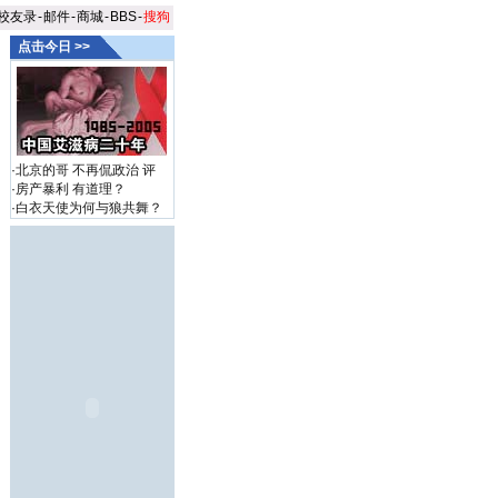
校友录
-
邮件
-
商城
-
BBS
-
搜狗
点击今日 >>
·
北京的哥 不再侃政治
评
·
房产暴利 有道理？
·
白衣天使为何与狼共舞？