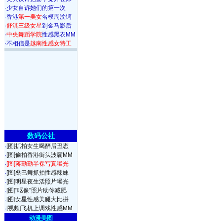
·
少女自诉她们的第一次
·
香港
第一美女
名模周汶锜
·
舒淇三级女星
到金马影后
·
中央舞蹈学院
性感黑衣MM
·
不相信是
越南性感女特工
数码公社
[图]抓拍女生喝醉后丑态
·
[图]偷拍香港街头波霸MM
·
[图]蒋勤勤半裸写真曝光
·
[图]桑巴舞抓拍性感辣妹
·
[图]明星夜生活照片曝光
·
[图]"呕像"照片助你减肥
·
[图]女星性感美腿大比拼
·
[视频]飞机上调戏性感MM
·
动漫美图