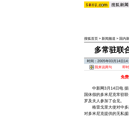
搜狐首页
>
新闻频道
>
国内
多常驻联
时间：2005年03月14日
我来说两句
即
免费
中新网3月14日电 据
国休假的多米尼克常驻联
罗及夫人参加了会见。
格雷戈里大使对中多建
对多米尼克提供的无私援