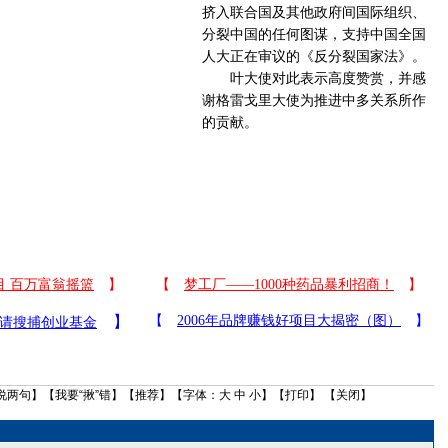
挤入联合国及其他政府间国际组织、
分裂中国的任何图谋，支持中国全国
人大正在审议的《反分裂国家法》。
叶大使对此表示高度赞赏，并感
谢格雷戈里大使为推进中多关系所作
的贡献。
说两句
】【
我要“揪”错
】【
推荐
】【字体：
大
中
小
】【
打印
】 【
关闭
】