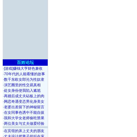
百姓论坛
·
[游戏]赚钱大亨财色兼收
·
70年代的人能看懂的故事
·
数千东欧女郎沦为性奴隶
·
演艺圈里的性交易真相
·
处女身份使我陷入尴尬
·
再婚后成丈夫砧板上的肉
·
网恋奇遇变态男化身美女
·
老婆出差留下的神秘留言
·
在女同事色诱中不能自拔
·
我和大学女老师偷吃禁果
·
两位美女与丈夫做爱经验
·
在宾馆的床上丈夫的朋友
·
丈夫设计把妻子捉奸在床