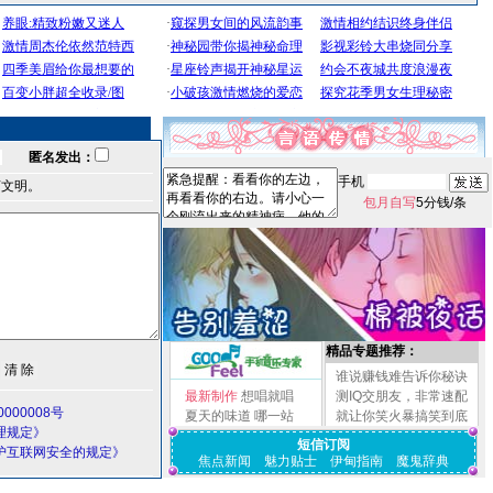
匿名发出：
手机
言文明。
包月自写
5分钱/条
精品专题推荐：
谁说赚钱难告诉你秘诀
最新制作
想唱就唱
测IQ交朋友，非常速配
000008号
夏天的味道
哪一站
就让你笑火暴搞笑到底
理规定》
短信订阅
护互联网安全的规定》
焦点新闻
魅力贴士
伊甸指南
魔鬼辞典