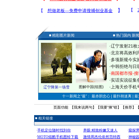
■ 精彩图片新闻
■ 热门国内 新
·
辽宁发射21枚
·
北京将高效利
·
多项新规今实
·
中韩拒绝与日
·
南国都市报-搜
·
实话实说征集
·
上海天价手机号
图解中国(组图)
辽宁降第一场雪
十一新闻之“最”： 最赤胆忠心 | 最扑朔迷离 | 
页面功能 【
我来说两句
】【
我要“揪”错
】【
推荐
】
■ 相关链接