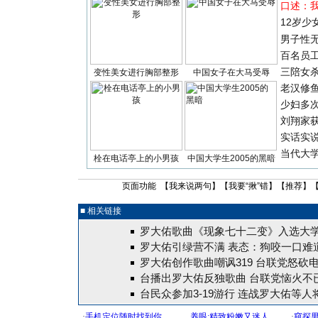
口述：
12岁少
男子性无
百名员
三陪女
变性美女进行胸部整形
中国女子在大马受辱
老汉修
少妇多
刘翔家
实话实
当代大
栓在电话亭上的小男孩
中国大学生2005的黑暗
页面功能 【
我来说两句
】【
我要“揪”错
】【
推荐
】
■ 相关链接
罗大佑歌曲《现象七十二变》入选大
罗大佑引绿营不满 表态：狗咬一口难
罗大佑创作歌曲嘲讽319 台联党怒砍
台播出罗大佑反独歌曲 台联党恼火不
台民众参加3-19游行 连战罗大佑等