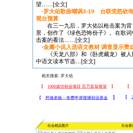
望……[
全文
]
·
罗大佑歌曲嘲讽3-19 台联党怒砍
视台预算
在三一九后，罗大佑以枪击案为背
景，创作了《绿色恐怖份子》。在歌词
击案的看法……[
全文
]
·
金庸小说入选语文教材 调查显示赞成
《天龙八部》和《卧虎藏龙》被人
中语文读本节选…[
全文
]
相关搜索:
罗大佑
社会精品图片
社会新